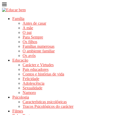
Família
Antes de casar
A mãe
O pai
Para Sempre
Os filhos
Famílias numerosas
O ambiente familiar
Os avós
Educação
Carácter e Virtudes
Pais educadores
Contos e histórias de vida
Felicidade
Adolescência
Sexualidade
Namoro
Psicologia
Características psicológicas
Traços Psicológicos do carácter
Filmes