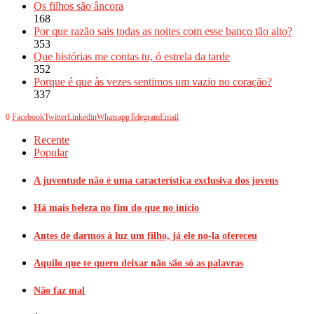
Os filhos são âncora
168
Por que razão sais todas as noites com esse banco tão alto?
353
Que histórias me contas tu, ó estrela da tarde
352
Porque é que às vezes sentimos um vazio no coração?
337
0
Facebook
Twitter
Linkedin
Whatsapp
Telegram
Email
Recente
Popular
A juventude não é uma característica exclusiva dos jovens
Há mais beleza no fim do que no início
Antes de darmos à luz um filho, já ele no-la ofereceu
Aquilo que te quero deixar não são só as palavras
Não faz mal