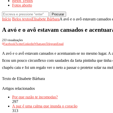
Belos Textos
Fotos aborto
Procurar
Início
Belos textos
Elisabete Bárbara
A avó e o avô estavam cansados 
A avó e o avô estavam cansados e acentua
233
visualizações
0
Facebook
Twitter
Linkedin
Whatsapp
Telegram
Email
A avó e o avô estavam cansados e acentuaram-se no mesmo lugar. A a
ficou um pouco circunflexo com saudades da farta pintinha que tinha 
chapéu caiu e foi um regalo ver o neto a passar o protetor solar na m
Texto de Elisabete Bárbara
Artigos relacionados
Por que razão te incomodas?
297
A paz é uma calma que inunda o coração
313