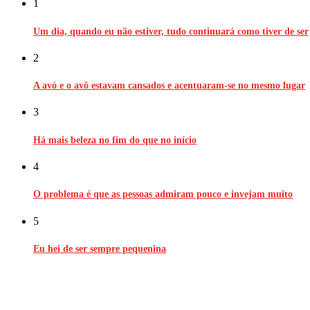
1
Um dia, quando eu não estiver, tudo continuará como tiver de ser
2
A avó e o avô estavam cansados e acentuaram-se no mesmo lugar
3
Há mais beleza no fim do que no início
4
O problema é que as pessoas admiram pouco e invejam muito
5
Eu hei de ser sempre pequenina