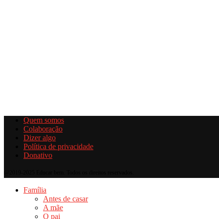
Quem somos
Colaboração
Dizer algo
Política de privacidade
Donativo
@2019-2025 Educar bem. Todos os direitos reservados.
Família
Antes de casar
A mãe
O pai