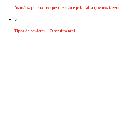
Às mães, pelo tanto que nos dão e pela falta que nos fazem
5
Tipos de carácter – O sentimental