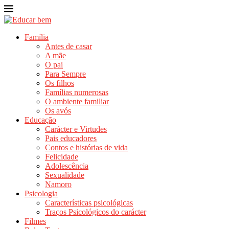
Família
Antes de casar
A mãe
O pai
Para Sempre
Os filhos
Famílias numerosas
O ambiente familiar
Os avós
Educação
Carácter e Virtudes
Pais educadores
Contos e histórias de vida
Felicidade
Adolescência
Sexualidade
Namoro
Psicologia
Características psicológicas
Traços Psicológicos do carácter
Filmes