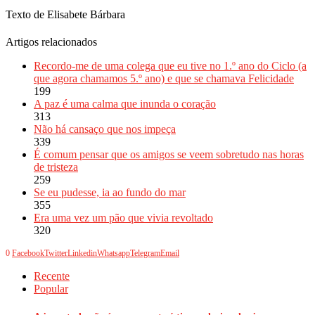
Texto de Elisabete Bárbara
Artigos relacionados
Recordo-me de uma colega que eu tive no 1.º ano do Ciclo (a
que agora chamamos 5.º ano) e que se chamava Felicidade
199
A paz é uma calma que inunda o coração
313
Não há cansaço que nos impeça
339
É comum pensar que os amigos se veem sobretudo nas horas
de tristeza
259
Se eu pudesse, ia ao fundo do mar
355
Era uma vez um pão que vivia revoltado
320
0
Facebook
Twitter
Linkedin
Whatsapp
Telegram
Email
Recente
Popular