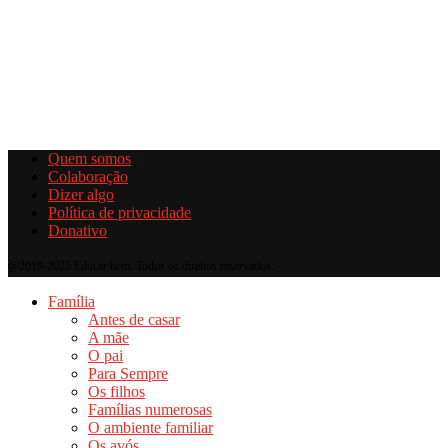
Quem somos
Colaboração
Dizer algo
Política de privacidade
Donativo
@2019-2025 Educar bem. Todos os direitos reservados.
Família
Antes de casar
A mãe
O pai
Para Sempre
Os filhos
Famílias numerosas
O ambiente familiar
Os avós