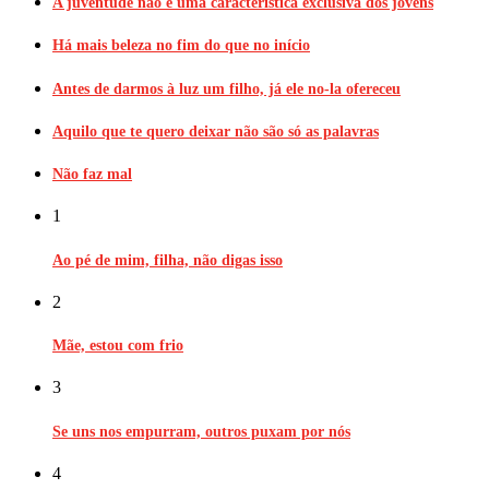
A juventude não é uma característica exclusiva dos jovens
Há mais beleza no fim do que no início
Antes de darmos à luz um filho, já ele no-la ofereceu
Aquilo que te quero deixar não são só as palavras
Não faz mal
1
Ao pé de mim, filha, não digas isso
2
Mãe, estou com frio
3
Se uns nos empurram, outros puxam por nós
4