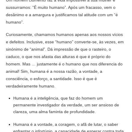
Um homem ciumento faz a vida impossível à sua mulher e
sussurramos: “É muito humano”. Após um fracasso, vem o
desânimo e a amargura e justificamos tal atitude com um “é
humano”.
Curiosamente, chamamos humanos apenas aos nossos vícios
e defeitos. Inclusive, esse “humano” converte-se, às vezes, em
sinónimo de “animal”. Dá impressão de que o rasteiro, o
caduco, o que nos afasta das alturas é que é próprio do
homem. Mas … justamente é o humano que nos diferencia do
animal! Sim, humana é a nossa razão, a vontade, a
consciência, o esforço, a santidade. Isso é que é
verdadeiramente humano.
Humana é a inteligência, que faz do homem um
permanente investigador da verdade, um ser ansioso de
clareza, uma alma faminta de profundidade.
Humana é a vontade, a coragem, o afã de lutar, o saber
enfrentar o infortúnio, a capacidade de esperar contra toda