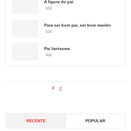
A figura do pai
559
Para ser bom pai, ser bom marido
504
Pai fantasma
494
0
RECENTE
POPULAR