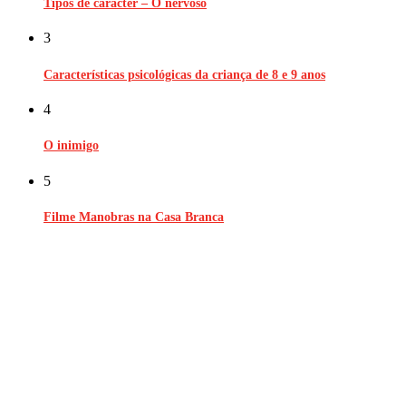
Tipos de carácter – O nervoso
3
Características psicológicas da criança de 8 e 9 anos
4
O inimigo
5
Filme Manobras na Casa Branca