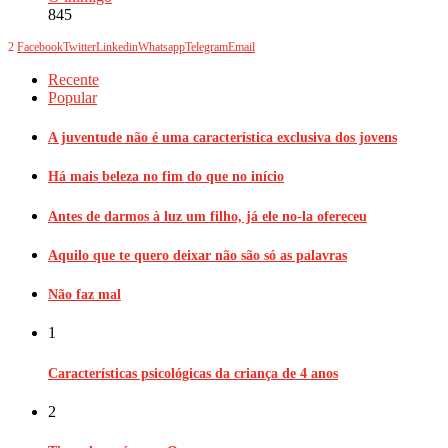
845
2
Facebook
Twitter
Linkedin
Whatsapp
Telegram
Email
Recente
Popular
A juventude não é uma característica exclusiva dos jovens
Há mais beleza no fim do que no início
Antes de darmos à luz um filho, já ele no-la ofereceu
Aquilo que te quero deixar não são só as palavras
Não faz mal
1
Características psicológicas da criança de 4 anos
2