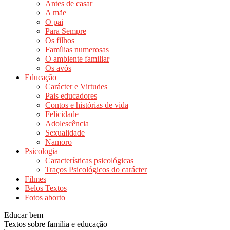
Antes de casar
A mãe
O pai
Para Sempre
Os filhos
Famílias numerosas
O ambiente familiar
Os avós
Educação
Carácter e Virtudes
Pais educadores
Contos e histórias de vida
Felicidade
Adolescência
Sexualidade
Namoro
Psicologia
Características psicológicas
Traços Psicológicos do carácter
Filmes
Belos Textos
Fotos aborto
Educar bem
Textos sobre família e educação