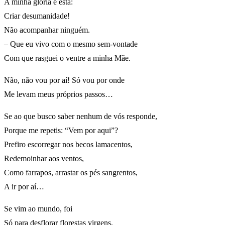
A minha glória é esta:
Criar desumanidade!
Não acompanhar ninguém.
– Que eu vivo com o mesmo sem-vontade
Com que rasguei o ventre a minha Mãe.
Não, não vou por aí! Só vou por onde
Me levam meus próprios passos…
Se ao que busco saber nenhum de vós responde,
Porque me repetis: “Vem por aqui”?
Prefiro escorregar nos becos lamacentos,
Redemoinhar aos ventos,
Como farrapos, arrastar os pés sangrentos,
A ir por aí…
Se vim ao mundo, foi
Só para desflorar florestas virgens,