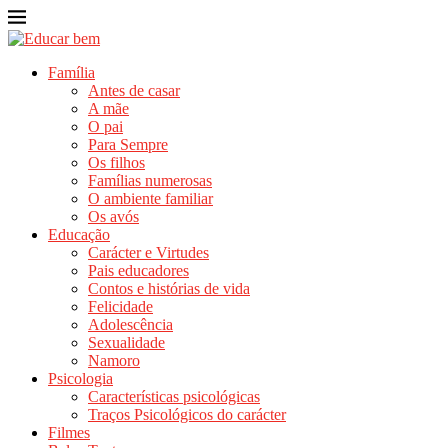
Família
Antes de casar
A mãe
O pai
Para Sempre
Os filhos
Famílias numerosas
O ambiente familiar
Os avós
Educação
Carácter e Virtudes
Pais educadores
Contos e histórias de vida
Felicidade
Adolescência
Sexualidade
Namoro
Psicologia
Características psicológicas
Traços Psicológicos do carácter
Filmes