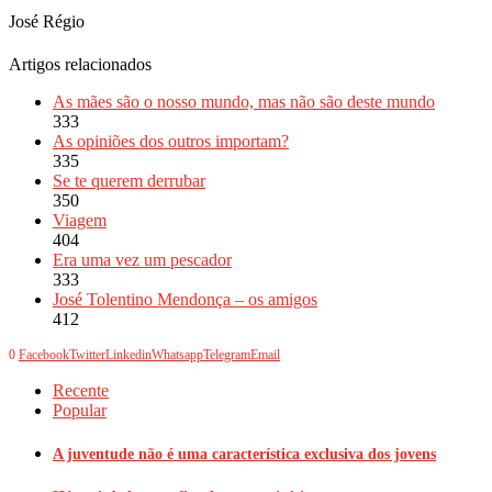
José Régio
Artigos relacionados
As mães são o nosso mundo, mas não são deste mundo
333
As opiniões dos outros importam?
335
Se te querem derrubar
350
Viagem
404
Era uma vez um pescador
333
José Tolentino Mendonça – os amigos
412
0
Facebook
Twitter
Linkedin
Whatsapp
Telegram
Email
Recente
Popular
A juventude não é uma característica exclusiva dos jovens