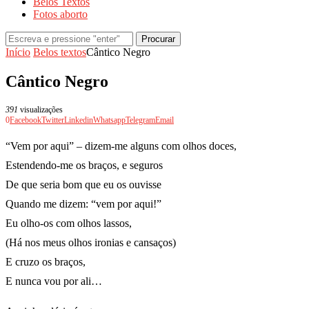
Belos Textos
Fotos aborto
Procurar
Início
Belos textos
Cântico Negro
Cântico Negro
391
visualizações
0
Facebook
Twitter
Linkedin
Whatsapp
Telegram
Email
“Vem por aqui” – dizem-me alguns com olhos doces,
Estendendo-me os braços, e seguros
De que seria bom que eu os ouvisse
Quando me dizem: “vem por aqui!”
Eu olho-os com olhos lassos,
(Há nos meus olhos ironias e cansaços)
E cruzo os braços,
E nunca vou por ali…