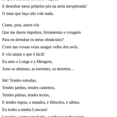
E desenhar meus próprios pés na areia inexplorada!
O mais que faço não vale nada.
Como, pois, sereis vós
Que me dareis impulsos, ferramentas e coragem
Para eu derrubar os meus obstáculos?
Corre nas vossas veias sangue velho dos avós.
E vós amais o que é fácil!
Eu amo o Longe e a Miragem,
Amo os abismos, as torrentes, os desertos…
Ide! Tendes estradas,
Tendes jardins, tendes canteiros,
Tendes pátrias, tendes tectos,
E tendes regras, e tratados, e filósofos, e sábios.
Eu tenho a minha Loucura!
Levanto-a como um facho, a arder na noite escura,