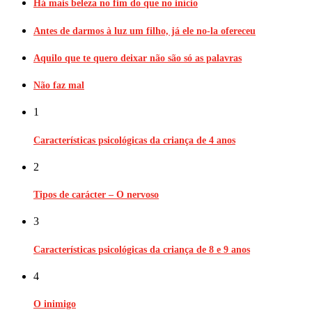
Há mais beleza no fim do que no início
Antes de darmos à luz um filho, já ele no-la ofereceu
Aquilo que te quero deixar não são só as palavras
Não faz mal
1
Características psicológicas da criança de 4 anos
2
Tipos de carácter – O nervoso
3
Características psicológicas da criança de 8 e 9 anos
4
O inimigo