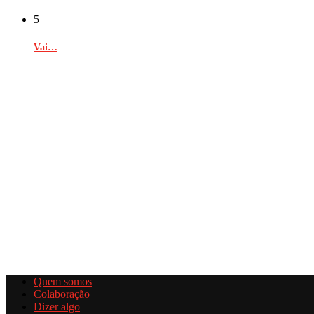
5
Vai…
Quem somos
Colaboração
Dizer algo