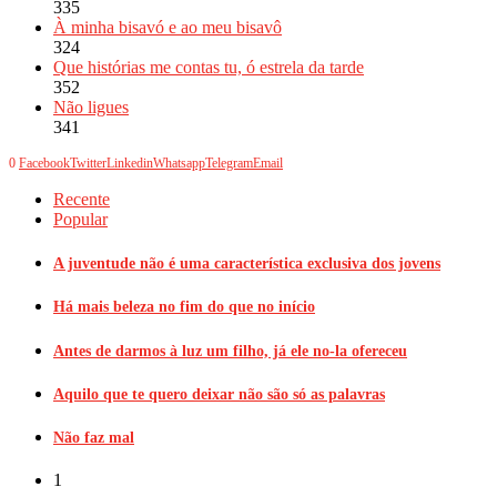
335
À minha bisavó e ao meu bisavô
324
Que histórias me contas tu, ó estrela da tarde
352
Não ligues
341
0
Facebook
Twitter
Linkedin
Whatsapp
Telegram
Email
Recente
Popular
A juventude não é uma característica exclusiva dos jovens
Há mais beleza no fim do que no início
Antes de darmos à luz um filho, já ele no-la ofereceu
Aquilo que te quero deixar não são só as palavras
Não faz mal
1