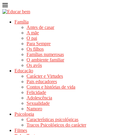
Família
Antes de casar
A mãe
O pai
Para Sempre
Os filhos
Famílias numerosas
O ambiente familiar
Os avós
Educação
Carácter e Virtudes
Pais educadores
Contos e histórias de vida
Felicidade
Adolescência
Sexualidade
Namoro
Psicologia
Características psicológicas
Traços Psicológicos do carácter
Filmes