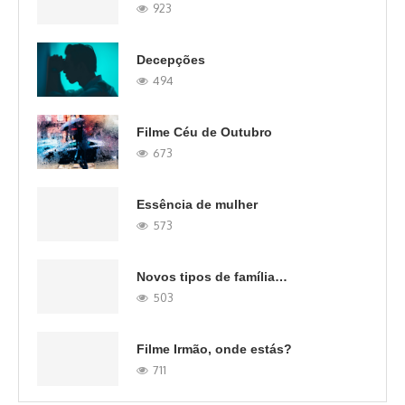
923
Decepções
494
Filme Céu de Outubro
673
Essência de mulher
573
Novos tipos de família…
503
Filme Irmão, onde estás?
711