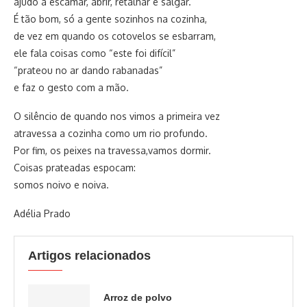
ajudo a escamar, abrir, retalhar e salgar.
É tão bom, só a gente sozinhos na cozinha,
de vez em quando os cotovelos se esbarram,
ele fala coisas como “este foi difícil”
“prateou no ar dando rabanadas”
e faz o gesto com a mão.
O silêncio de quando nos vimos a primeira vez
atravessa a cozinha como um rio profundo.
Por fim, os peixes na travessa,vamos dormir.
Coisas prateadas espocam:
somos noivo e noiva.
Adélia Prado
Artigos relacionados
Arroz de polvo