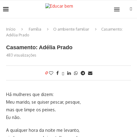
Início
Família
O ambiente familiar
Casamento:
Adélia Prado
Casamento: Adélia Prado
483
visualizações
0
Há mulheres que dizem:
Meu marido, se quiser pescar, pesque,
mas que limpe os peixes.
Eu não.
A qualquer hora da noite me levanto,