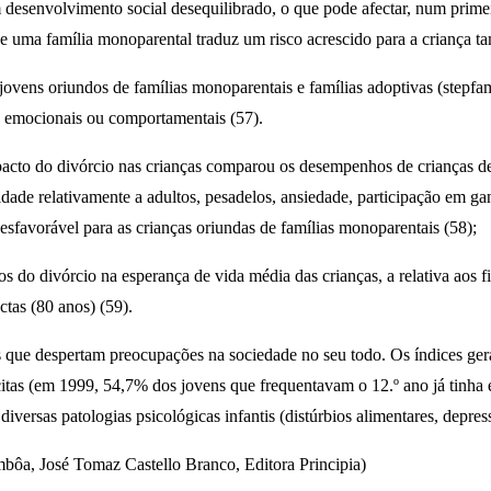
m desenvolvimento social desequilibrado, o que pode afectar, num primei
de uma família monoparental traduz um risco acrescido para a criança t
jovens oriundos de famílias monoparentais e famílias adoptivas (stepfa
ios emocionais ou comportamentais (57).
to do divórcio nas crianças comparou os desempenhos de crianças de fa
ade relativamente a adultos, pesadelos, ansiedade, participação em gan
esfavorável para as crianças oriundas de famílias monoparentais (58);
s do divórcio na esperança de vida média das crianças, a relativa aos f
ctas (80 anos) (59).
 que despertam preocupações na sociedade no seu todo. Os índices gera
itas (em 1999, 54,7% dos jovens que frequentavam o 12.º ano já tinha e
ersas patologias psicológicas infantis (distúrbios alimentares, depress
mbôa, José Tomaz Castello Branco, Editora Principia)