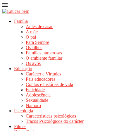
Família
Antes de casar
A mãe
O pai
Para Sempre
Os filhos
Famílias numerosas
O ambiente familiar
Os avós
Educação
Carácter e Virtudes
Pais educadores
Contos e histórias de vida
Felicidade
Adolescência
Sexualidade
Namoro
Psicologia
Características psicológicas
Traços Psicológicos do carácter
Filmes