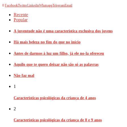
0
Facebook
Twitter
Linkedin
Whatsapp
Telegram
Email
Recente
Popular
A juventude não é uma característica exclusiva dos jovens
Há mais beleza no fim do que no início
Antes de darmos à luz um filho, já ele no-la ofereceu
Aquilo que te quero deixar não são só as palavras
Não faz mal
1
Características psicológicas da criança de 4 anos
2
Características psicológicas da criança de 8 e 9 anos