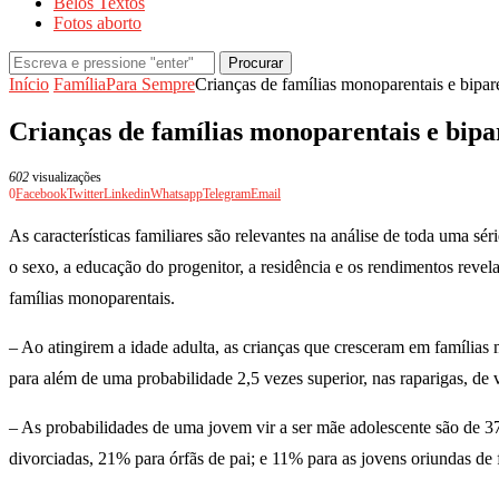
Belos Textos
Fotos aborto
Procurar
Início
Família
Para Sempre
Crianças de famílias monoparentais e bipar
Crianças de famílias monoparentais e bipa
602
visualizações
0
Facebook
Twitter
Linkedin
Whatsapp
Telegram
Email
As características familiares são relevantes na análise de toda uma s
o sexo, a educação do progenitor, a residência e os rendimentos revela
famílias monoparentais.
– Ao atingirem a idade adulta, as crianças que cresceram em famílias m
para além de uma probabilidade 2,5 vezes superior, nas raparigas, de 
– As probabilidades de uma jovem vir a ser mãe adolescente são de 37
divorciadas, 21% para órfãs de pai; e 11% para as jovens oriundas de f