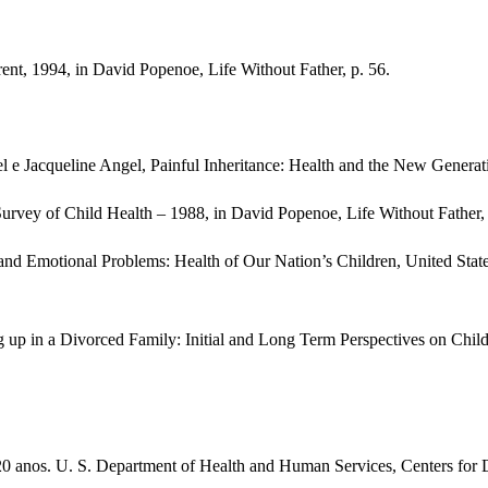
nt, 1994, in David Popenoe, Life Without Father, p. 56.
e Jacqueline Angel, Painful Inheritance: Health and the New Generatio
w Survey of Child Health – 1988, in David Popenoe, Life Without Father,
nd Emotional Problems: Health of Our Nation’s Children, United States,
g up in a Divorced Family: Initial and Long Term Perspectives on Chil
os 20 anos. U. S. Department of Health and Human Services, Centers for