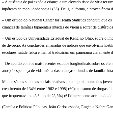
– A ausência de pai expõe a criança a um elevado risco de vir a ter u
hipóteses de mobilidade socia1 (55). De igual forma, a proveniência 
– Um estudo do National Center for Health Statistics concluiu que os 
crianças de famílias biparentais intactas de virem a sofrer de distúrb
– Um estudo da Universidade Estadual de Kent, no Ohio, sobre o impac
de divórcio. As conclusões emanadas de índices que envolviam hostilid
escolares, saúde física e mental traduziram um panorama claramente d
– De acordo com os mais recentes estudos longitudinais sobre os efeito
anos) à esperança de vida média das crianças oriundas de famílias inta
Muitos são os sintomas sociais relativos ao comportamento dos jovens
crescimento de 134% entre 1962 e 1998) (60); consumo de drogas ilíc
que frequentavam o 8.º ano de 28,3%) (61); incremento acentuado de div
(Família e Políticas Públicas, João Carlos espada, Eugénia Nobre Ga