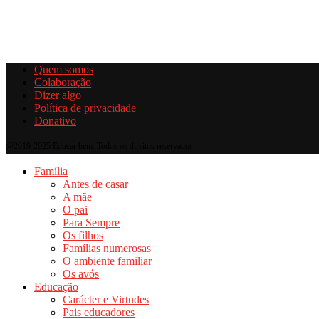
Quem somos
Colaboração
Dizer algo
Política de privacidade
Donativo
@2019-2025 Educar bem. Todos os direitos reservados.
Família
Antes de casar
A mãe
O pai
Para Sempre
Os filhos
Famílias numerosas
O ambiente familiar
Os avós
Educação
Carácter e Virtudes
Pais educadores