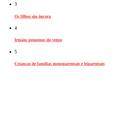
3
Os filhos são âncora
4
Irmãos pequenos do vento
5
Crianças de famílias monoparentais e biparentais