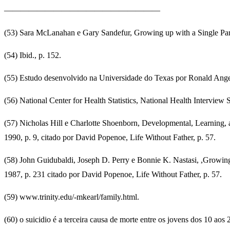
———————————————————
(53) Sara McLanahan e Gary Sandefur, Growing up with a Single Pare
(54) Ibid., p. 152.
(55) Estudo desenvolvido na Universidade do Texas por Ronald Angel 
(56) National Center for Health Statistics, National Health Intervie
(57) Nicholas Hill e Charlotte Shoenborn, Developmental, Learning, a
1990, p. 9, citado por David Popenoe, Life Without Father, p. 57.
(58) John Guidubaldi, Joseph D. Perry e Bonnie K. Nastasi, ,Growin
1987, p. 231 citado por David Popenoe, Life Without Father, p. 57.
(59) www.trinity.edu/-mkearl/family.html.
(60) o suicidio é a terceira causa de morte entre os jovens dos 10 a