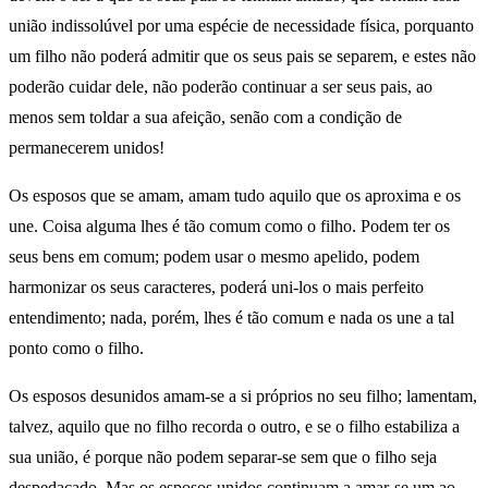
união indissolúvel por uma espécie de necessidade física, porquanto
um filho não poderá admitir que os seus pais se separem, e estes não
poderão cuidar dele, não poderão continuar a ser seus pais, ao
menos sem toldar a sua afeição, senão com a condição de
permanecerem unidos!
Os esposos que se amam, amam tudo aquilo que os aproxima e os
une. Coisa alguma lhes é tão comum como o filho. Podem ter os
seus bens em comum; podem usar o mesmo apelido, podem
harmonizar os seus caracteres, poderá uni-los o mais perfeito
entendimento; nada, porém, lhes é tão comum e nada os une a tal
ponto como o filho.
Os esposos desunidos amam-se a si próprios no seu filho; lamentam,
talvez, aquilo que no filho recorda o outro, e se o filho estabiliza a
sua união, é porque não podem separar-se sem que o filho seja
despedaçado. Mas os esposos unidos continuam a amar-se um ao