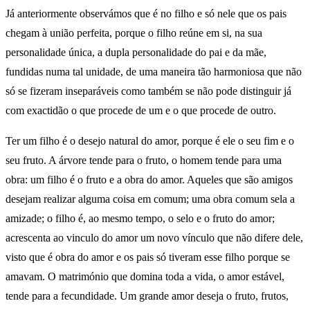
Já anteriormente observámos que é no filho e só nele que os pais
chegam à união perfeita, porque o filho reúne em si, na sua
personalidade única, a dupla personalidade do pai e da mãe,
fundidas numa tal unidade, de uma maneira tão harmoniosa que não
só se fizeram inseparáveis como também se não pode distinguir já
com exactidão o que procede de um e o que procede de outro.
Ter um filho é o desejo natural do amor, porque é ele o seu fim e o
seu fruto. A árvore tende para o fruto, o homem tende para uma
obra: um filho é o fruto e a obra do amor. Aqueles que são amigos
desejam realizar alguma coisa em comum; uma obra comum sela a
amizade; o filho é, ao mesmo tempo, o selo e o fruto do amor;
acrescenta ao vinculo do amor um novo vínculo que não difere dele,
visto que é obra do amor e os pais só tiveram esse filho porque se
amavam. O matrimónio que domina toda a vida, o amor estável,
tende para a fecundidade. Um grande amor deseja o fruto, frutos,