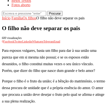
Belos Textos
Fotos aborto
Procurar
Início
Família
Os filhos
O filho não deve separar os pais
O filho não deve separar os pais
600
visualizações
0
Facebook
Twitter
Linkedin
Whatsapp
Telegram
Email
Para esposos vulgares, basta um filho para dar à sua união uma
pureza que em si mesma não possui; e se os esposos estão
desunidos, o filho constitui muitas vezes o seu único vínculo.
Porém, que dizer do filho que nasce dum grande e belo amor?
Porque o filho é o fruto da união; é a bênção do matrimónio, o termo
dessa procura de unidade que é a própria essência do amor. O amor
que procura a união deve desejar o fruto pelo qual se afirma e atinge
a sua plena realização.