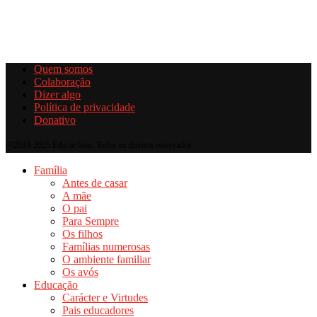
Quem somos
Colaboração
Dizer algo
Política de privacidade
Donativo
@2019-2025 Educar bem. Todos os direitos reservados.
Família
Antes de casar
A mãe
O pai
Para Sempre
Os filhos
Famílias numerosas
O ambiente familiar
Os avós
Educação
Carácter e Virtudes
Pais educadores