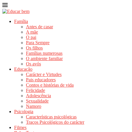
Família
Antes de casar
A mãe
O pai
Para Sempre
Os filhos
Famílias numerosas
O ambiente familiar
Os avós
Educação
Carácter e Virtudes
Pais educadores
Contos e histórias de vida
Felicidade
Adolescência
Sexualidade
Namoro
Psicologia
Características psicológicas
Traços Psicológicos do carácter
Filmes