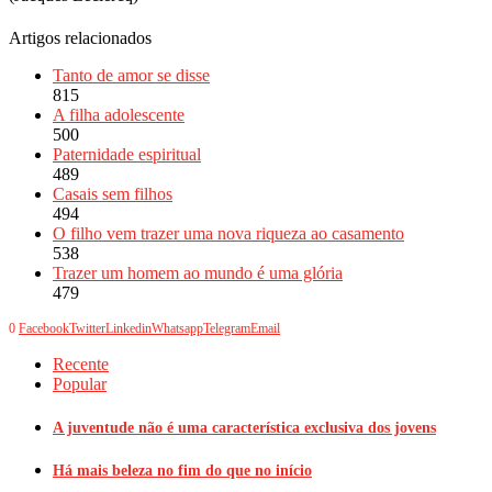
Artigos relacionados
Tanto de amor se disse
815
A filha adolescente
500
Paternidade espiritual
489
Casais sem filhos
494
O filho vem trazer uma nova riqueza ao casamento
538
Trazer um homem ao mundo é uma glória
479
0
Facebook
Twitter
Linkedin
Whatsapp
Telegram
Email
Recente
Popular
A juventude não é uma característica exclusiva dos jovens
Há mais beleza no fim do que no início