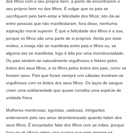
dos filhos com o seu próprio bem, a ponto de encontrarem o
seu próprio bem no dos filhos. É vulgar que os pais se
sacrifiquem pelo bem-estar e felicidade dos filhos; isto dá-se
entre pessoas que não manifestaram, fora disso, nenhuma
aspiração moral superior. É que a felicidade dos filhos é a sua,
porque os filhos são uma parte de si próprios. Ainda por esse
motivo, a inveja não se manifesta entre pais e filhos ou, se
alguma vez se manifesta, logo é tida por uma monstruosidade.
Os pais sentem-se naturalmente orgulhosos e felizes pelos
êxitos dos seus filhos, e os filhos pelos êxitos dos pais, como se
fossem seus. Pais que foram sempre uns cábulas mostram-se
orgulhosos com os êxitos dos seus filhos. Os laços de sangue
criam uma solidariedade que quase constitui uma espécie de
unidade física.
Mulheres mentirosas, egoístas, vaidosas, intrigantes
enternecem pelo seu amor desinteressado quando falam dos
seus filhos. É encantador falar dos filhos com as mães, porque
logo se vê aflorar nelas uma pureza que nem sempre se