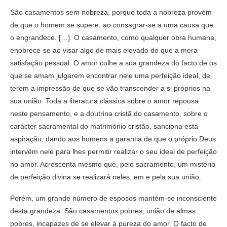
São casamentos sem nobreza, porque toda a nobreza provém
de que o homem se supere, ao consagrar-se a uma causa que
o engrandece. […]. O casamento, como qualquer obra humana,
enobrece-se ao visar algo de mais elevado do que a mera
satisfação pessoal. O amor colhe a sua grandeza do facto de os
que se amam julgarem encontrar nele uma perfeição ideal, de
terem a impressão de que se vão transcender a si próprios na
sua união. Toda a literatura clássica sobre o amor repousa
neste pensamento, e a doutrina cristã do casamento, sobre o
carácter sacramental do matrimónio cristão, sanciona esta
aspiração, dando aos homens a garantia de que o próprio Deus
intervém nele para lhes permitir realizar o seu ideal de perfeição
no amor. Acrescenta mesmo que, pelo sacramento, um mistério
de perfeição divina se realizará neles, em e pela sua união.
Porém, um grande número de esposos mantém-se inconsciente
desta grandeza. São casamentos pobres; união de almas
pobres, incapazes de se elevar à pureza do amor. O facto de