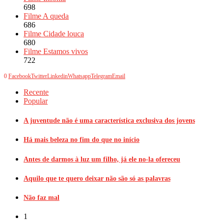
698
Filme A queda
686
Filme Cidade louca
680
Filme Estamos vivos
722
0
Facebook
Twitter
Linkedin
Whatsapp
Telegram
Email
Recente
Popular
A juventude não é uma característica exclusiva dos jovens
Há mais beleza no fim do que no início
Antes de darmos à luz um filho, já ele no-la ofereceu
Aquilo que te quero deixar não são só as palavras
Não faz mal
1