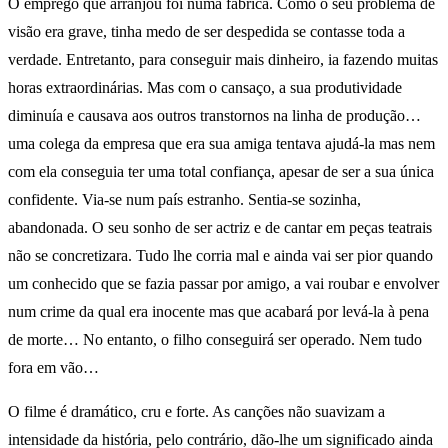
O emprego que arranjou foi numa fábrica. Como o seu problema de
visão era grave, tinha medo de ser despedida se contasse toda a
verdade. Entretanto, para conseguir mais dinheiro, ia fazendo muitas
horas extraordinárias. Mas com o cansaço, a sua produtividade
diminuía e causava aos outros transtornos na linha de produção…
uma colega da empresa que era sua amiga tentava ajudá-la mas nem
com ela conseguia ter uma total confiança, apesar de ser a sua única
confidente. Via-se num país estranho. Sentia-se sozinha,
abandonada. O seu sonho de ser actriz e de cantar em peças teatrais
não se concretizara. Tudo lhe corria mal e ainda vai ser pior quando
um conhecido que se fazia passar por amigo, a vai roubar e envolver
num crime da qual era inocente mas que acabará por levá-la à pena
de morte… No entanto, o filho conseguirá ser operado. Nem tudo
fora em vão…
O filme é dramático, cru e forte. As canções não suavizam a
intensidade da história, pelo contrário, dão-lhe um significado ainda