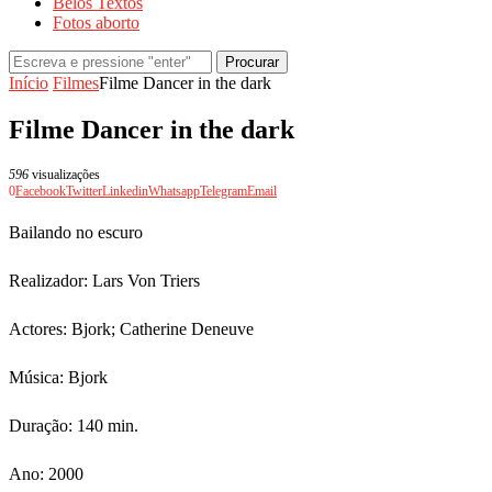
Belos Textos
Fotos aborto
Procurar
Início
Filmes
Filme Dancer in the dark
Filme Dancer in the dark
596
visualizações
0
Facebook
Twitter
Linkedin
Whatsapp
Telegram
Email
Bailando no escuro
Realizador: Lars Von Triers
Actores: Bjork; Catherine Deneuve
Música: Bjork
Duração: 140 min.
Ano: 2000