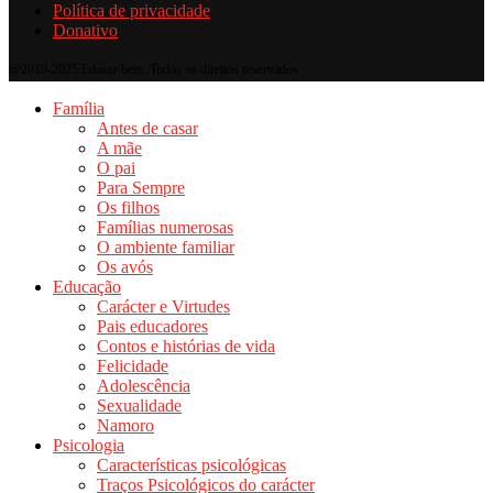
Política de privacidade
Donativo
@2019-2025 Educar bem. Todos os direitos reservados.
Família
Antes de casar
A mãe
O pai
Para Sempre
Os filhos
Famílias numerosas
O ambiente familiar
Os avós
Educação
Carácter e Virtudes
Pais educadores
Contos e histórias de vida
Felicidade
Adolescência
Sexualidade
Namoro
Psicologia
Características psicológicas
Traços Psicológicos do carácter