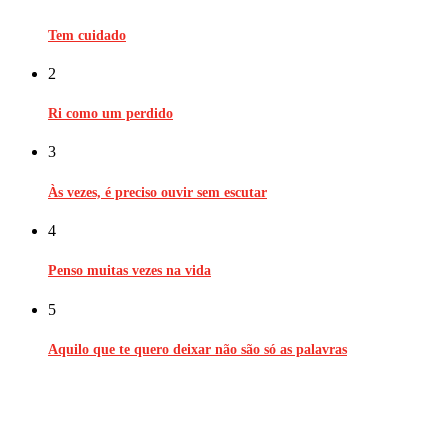
Tem cuidado
2
Ri como um perdido
3
Às vezes, é preciso ouvir sem escutar
4
Penso muitas vezes na vida
5
Aquilo que te quero deixar não são só as palavras