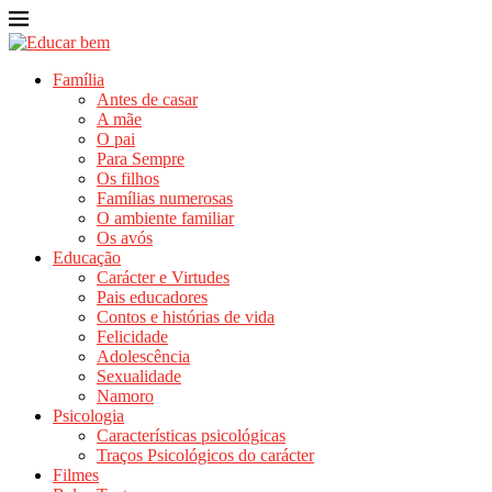
Família
Antes de casar
A mãe
O pai
Para Sempre
Os filhos
Famílias numerosas
O ambiente familiar
Os avós
Educação
Carácter e Virtudes
Pais educadores
Contos e histórias de vida
Felicidade
Adolescência
Sexualidade
Namoro
Psicologia
Características psicológicas
Traços Psicológicos do carácter
Filmes