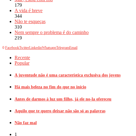
179
A vida é breve
344
Não te esqueças
310
Nem sempre o problema é do caminho
219
0
Facebook
Twitter
Linkedin
Whatsapp
Telegram
Email
Recente
Popular
A juventude não é uma característica exclusiva dos jovens
Há mais beleza no fim do que no início
Antes de darmos à luz um filho, já ele no-la ofereceu
Aquilo que te quero deixar não são só as palavras
Não faz mal
1