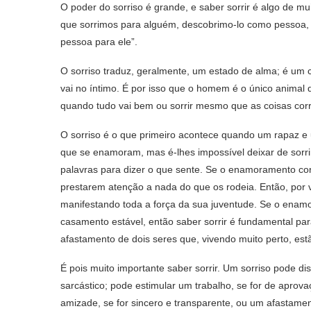
O poder do sorriso é grande, e saber sorrir é algo de m
que sorrimos para alguém, descobrimo-lo como pessoa, 
pessoa para ele”.
O sorriso traduz, geralmente, um estado de alma; é um co
vai no íntimo. É por isso que o homem é o único animal q
quando tudo vai bem ou sorrir mesmo que as coisas cor
O sorriso é o que primeiro acontece quando um rapaz 
que se enamoram, mas é-lhes impossível deixar de sorri
palavras para dizer o que sente. Se o enamoramento co
prestarem atenção a nada do que os rodeia. Então, por v
manifestando toda a força da sua juventude. Se o ena
casamento estável, então saber sorrir é fundamental para
afastamento de dois seres que, vivendo muito perto, est
É pois muito importante saber sorrir. Um sorriso pode di
sarcástico; pode estimular um trabalho, se for de aprov
amizade, se for sincero e transparente, ou um afastament