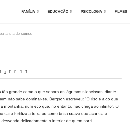
FAMÍLIA
EDUCAÇÃO
PSICOLOGIA
FILMES
portância do sorriso
 tão grande como o que separa as lágrimas silenciosas, diante
 quem não sabe dominar-se. Bergson escreveu: “O riso é algo que
a montanha, num eco que, no entanto, não chega ao infinito”. O
 cai e fertiliza a terra ou como brisa suave que acaricia e
so desvenda delicadamente o interior de quem sorri.