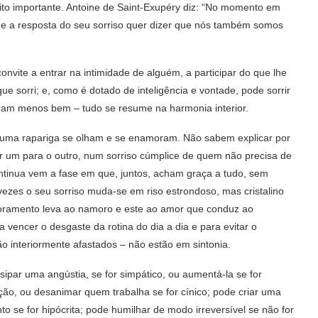
uito importante. Antoine de Saint-Exupéry diz: “No momento em
e a resposta do seu sorriso quer dizer que nós também somos
nvite a entrar na intimidade de alguém, a participar do que lhe
ue sorri; e, como é dotado de inteligência e vontade, pode sorrir
ram menos bem – tudo se resume na harmonia interior.
e uma rapariga se olham e se enamoram. Não sabem explicar por
r um para o outro, num sorriso cúmplice de quem não precisa de
ntinua vem a fase em que, juntos, acham graça a tudo, sem
ezes o seu sorriso muda-se em riso estrondoso, mas cristalino
moramento leva ao namoro e este ao amor que conduz ao
 vencer o desgaste da rotina do dia a dia e para evitar o
ão interiormente afastados – não estão em sintonia.
ssipar uma angústia, se for simpático, ou aumentá-la se for
ação, ou desanimar quem trabalha se for cínico; pode criar uma
o se for hipócrita; pode humilhar de modo irreversível se não for