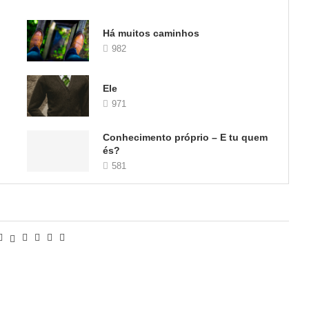
Há muitos caminhos
982
Ele
971
Conhecimento próprio – E tu quem
és?
581