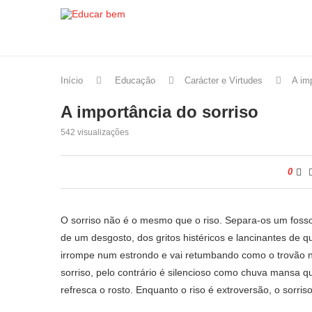
Início
Educação
Carácter e Virtudes
A im
A importância do sorriso
542
visualizações
0
O sorriso não é o mesmo que o riso. Separa-os um fosso
de um desgosto, dos gritos histéricos e lancinantes de
irrompe num estrondo e vai retumbando como o trovão n
sorriso, pelo contrário é silencioso como chuva mansa que
refresca o rosto. Enquanto o riso é extroversão, o sorri