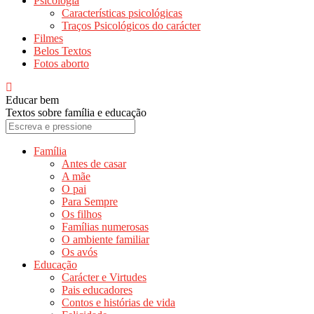
Psicologia
Características psicológicas
Traços Psicológicos do carácter
Filmes
Belos Textos
Fotos aborto
Educar bem
Textos sobre família e educação
Família
Antes de casar
A mãe
O pai
Para Sempre
Os filhos
Famílias numerosas
O ambiente familiar
Os avós
Educação
Carácter e Virtudes
Pais educadores
Contos e histórias de vida