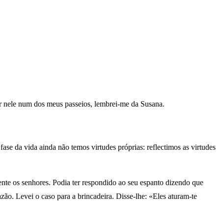
r nele num dos meus passeios, lembrei-me da Susana.
ase da vida ainda não temos virtudes próprias: reflectimos as virtudes
nte os senhores. Podia ter respondido ao seu espanto dizendo que
ão. Levei o caso para a brincadeira. Disse-lhe: «Eles aturam-te