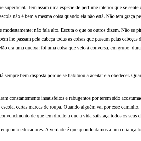
uperficial. Tem assim uma espécie de perfume interior que se sente e 
escola não é bem a mesma coisa quando ela não está. Não tem graça pe
-se modestamente; não fala alto. Escuta o que os outros dizem. Não se
ém lhe passam pela cabeça todas as coisas que passam pelas cabeças d
Não era uma queixa; foi uma coisa que veio à conversa, em grupo, duran
tá sempre bem-disposta porque se habituou a aceitar e a obedecer. Qua
rnaram constantemente insatisfeitos e rabugentos por terem sido acostum
na escola, certas marcas de roupa. Quando alguém vai por esse caminho,
onvencimento de que tem direito a que a vida satisfaça todos os seus d
 enquanto educadores. A verdade é que quando damos a uma criança tod