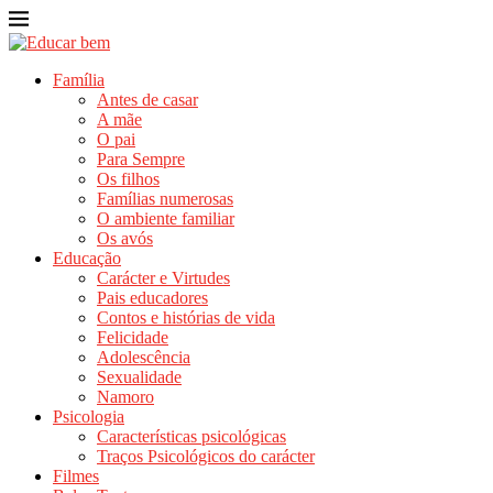
Família
Antes de casar
A mãe
O pai
Para Sempre
Os filhos
Famílias numerosas
O ambiente familiar
Os avós
Educação
Carácter e Virtudes
Pais educadores
Contos e histórias de vida
Felicidade
Adolescência
Sexualidade
Namoro
Psicologia
Características psicológicas
Traços Psicológicos do carácter
Filmes