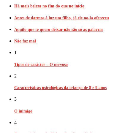
Há mais beleza no fim do que no início
Antes de darmos à luz um filho, já ele no-la ofereceu
Aquilo que te quero deixar não são só as palavras
Não faz mal
1
Tipos de carácter – O nervoso
2
Características psicológicas da criança de 8 e 9 anos
3
O inimigo
4