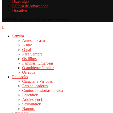
Dizer algo
Política de privacidade
Donativo
@2019-2025 Educar bem. Todos os direitos reservados.
Família
Antes de casar
A mãe
O pai
Para Sempre
Os filhos
Famílias numerosas
O ambiente familiar
Os avós
Educação
Carácter e Virtudes
Pais educadores
Contos e histórias de vida
Felicidade
Adolescência
Sexualidade
Namoro