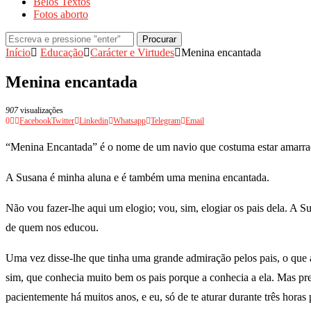
Belos Textos
Fotos aborto
Procurar
Início
Educação
Carácter e Virtudes
Menina encantada
Menina encantada
907
visualizações
0
Facebook
Twitter
Linkedin
Whatsapp
Telegram
Email
“Menina Encantada” é o nome de um navio que costuma estar amarrado
A Susana é minha aluna e é também uma menina encantada.
Não vou fazer-lhe aqui um elogio; vou, sim, elogiar os pais dela. A S
de quem nos educou.
Uma vez disse-lhe que tinha uma grande admiração pelos pais, o que 
sim, que conhecia muito bem os pais porque a conhecia a ela. Mas pre
pacientemente há muitos anos, e eu, só de te aturar durante três horas