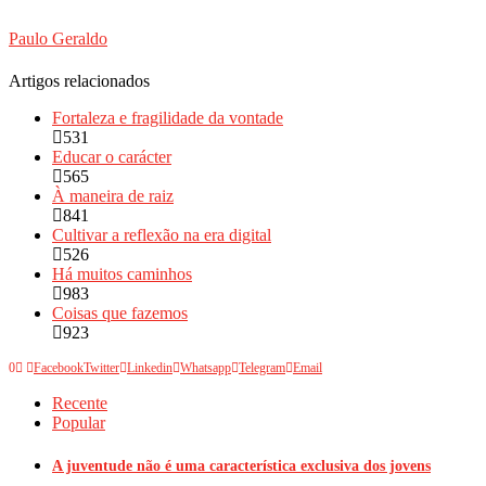
Paulo Geraldo
Artigos relacionados
Fortaleza e fragilidade da vontade
531
Educar o carácter
565
À maneira de raiz
841
Cultivar a reflexão na era digital
526
Há muitos caminhos
983
Coisas que fazemos
923
0
Facebook
Twitter
Linkedin
Whatsapp
Telegram
Email
Recente
Popular
A juventude não é uma característica exclusiva dos jovens