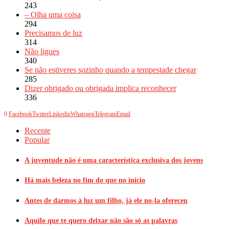
243
– Olha uma coisa
294
Precisamos de luz
314
Não ligues
340
Se não estiveres sozinho quando a tempestade chegar
285
Dizer obrigado ou obrigada implica reconhecer
336
0
Facebook
Twitter
Linkedin
Whatsapp
Telegram
Email
Recente
Popular
A juventude não é uma característica exclusiva dos jovens
Há mais beleza no fim do que no início
Antes de darmos à luz um filho, já ele no-la ofereceu
Aquilo que te quero deixar não são só as palavras