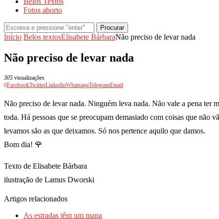
Belos Textos
Fotos aborto
Procurar
Início
Belos textos
Elisabete Bárbara
Não preciso de levar nada
Não preciso de levar nada
305
visualizações
0
Facebook
Twitter
Linkedin
Whatsapp
Telegram
Email
Não preciso de levar nada. Ninguém leva nada. Não vale a pena ter m
toda. Há pessoas que se preocupam demasiado com coisas que não vão
levamos são as que deixamos. Só nos pertence aquilo que damos.
Bom dia! 🌹
Texto de Elisabete Bárbara
ilustração de Lamus Dworski
Artigos relacionados
As estradas têm um mapa