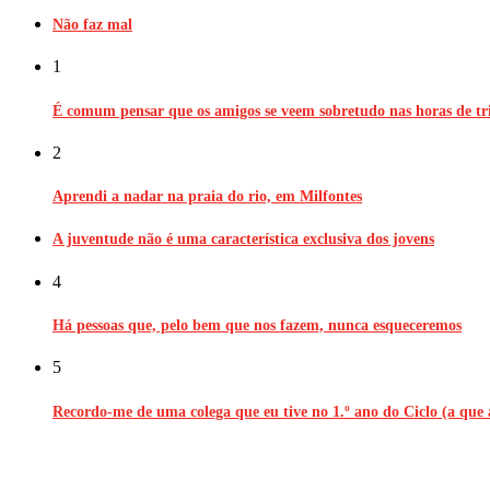
Não faz mal
1
É comum pensar que os amigos se veem sobretudo nas horas de tri
2
Aprendi a nadar na praia do rio, em Milfontes
A juventude não é uma característica exclusiva dos jovens
4
Há pessoas que, pelo bem que nos fazem, nunca esqueceremos
5
Recordo-me de uma colega que eu tive no 1.º ano do Ciclo (a que