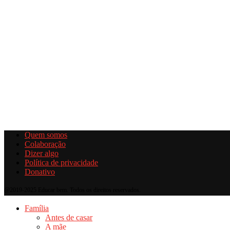
Quem somos
Colaboração
Dizer algo
Política de privacidade
Donativo
@2019-2025 Educar bem. Todos os direitos reservados.
Família
Antes de casar
A mãe