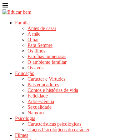
Família
Antes de casar
A mãe
O pai
Para Sempre
Os filhos
Famílias numerosas
O ambiente familiar
Os avós
Educação
Carácter e Virtudes
Pais educadores
Contos e histórias de vida
Felicidade
Adolescência
Sexualidade
Namoro
Psicologia
Características psicológicas
Traços Psicológicos do carácter
Filmes