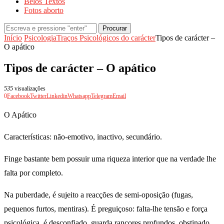
Belos Textos
Fotos aborto
Procurar
Início
Psicologia
Traços Psicológicos do carácter
Tipos de carácter –
O apático
Tipos de carácter – O apático
535
visualizações
0
Facebook
Twitter
Linkedin
Whatsapp
Telegram
Email
O Apático
Características: não-emotivo, inactivo, secundário.
Finge bastante bem possuir uma riqueza interior que na verdade lhe
falta por completo.
Na puberdade, é sujeito a reacções de semi-oposição (fugas,
pequenos furtos, mentiras). É preguiçoso: falta-lhe tensão e força
psicológica, é desconfiado, guarda rancores profundos, obstinado.