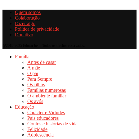
Quem somos
Colaboração
Dizer algo
Política de privacidade
Donativo
@2019-2025 Educar bem. Todos os direitos reservados.
Família
Antes de casar
A mãe
O pai
Para Sempre
Os filhos
Famílias numerosas
O ambiente familiar
Os avós
Educação
Carácter e Virtudes
Pais educadores
Contos e histórias de vida
Felicidade
Adolescência