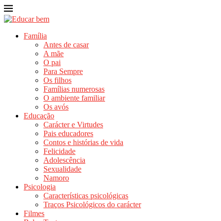
Família
Antes de casar
A mãe
O pai
Para Sempre
Os filhos
Famílias numerosas
O ambiente familiar
Os avós
Educação
Carácter e Virtudes
Pais educadores
Contos e histórias de vida
Felicidade
Adolescência
Sexualidade
Namoro
Psicologia
Características psicológicas
Traços Psicológicos do carácter
Filmes