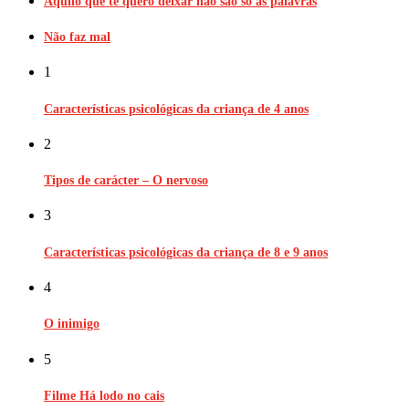
Aquilo que te quero deixar não são só as palavras
Não faz mal
1
Características psicológicas da criança de 4 anos
2
Tipos de carácter – O nervoso
3
Características psicológicas da criança de 8 e 9 anos
4
O inimigo
5
Filme Há lodo no cais