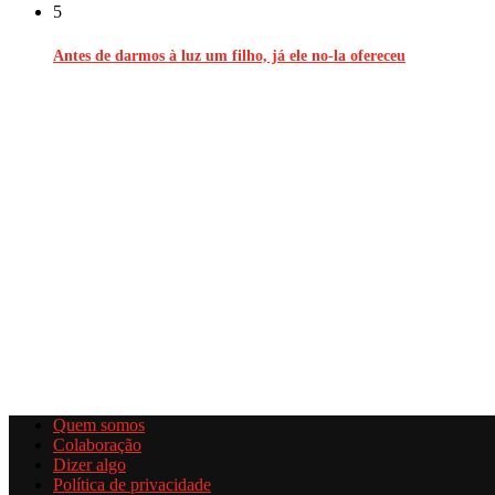
5
Antes de darmos à luz um filho, já ele no-la ofereceu
Quem somos
Colaboração
Dizer algo
Política de privacidade