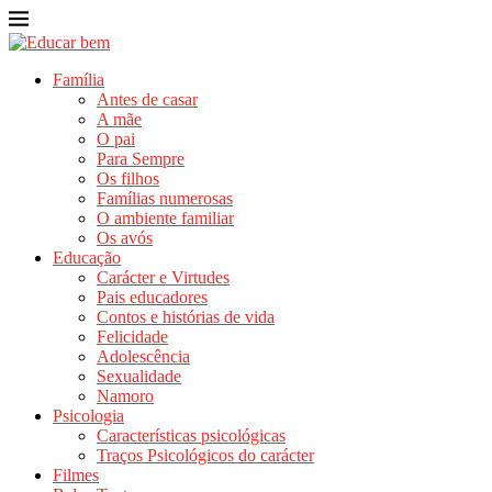
Família
Antes de casar
A mãe
O pai
Para Sempre
Os filhos
Famílias numerosas
O ambiente familiar
Os avós
Educação
Carácter e Virtudes
Pais educadores
Contos e histórias de vida
Felicidade
Adolescência
Sexualidade
Namoro
Psicologia
Características psicológicas
Traços Psicológicos do carácter
Filmes