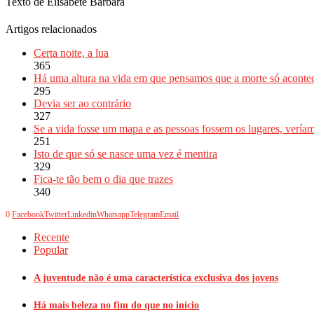
Texto de Elisabete Bárbara
Artigos relacionados
Certa noite, a lua
365
Há uma altura na vida em que pensamos que a morte só acontec
295
Devia ser ao contrário
327
Se a vida fosse um mapa e as pessoas fossem os lugares, verí
251
Isto de que só se nasce uma vez é mentira
329
Fica-te tão bem o dia que trazes
340
0
Facebook
Twitter
Linkedin
Whatsapp
Telegram
Email
Recente
Popular
A juventude não é uma característica exclusiva dos jovens
Há mais beleza no fim do que no início