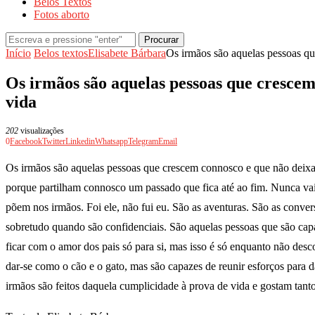
Belos Textos
Fotos aborto
Procurar
Início
Belos textos
Elisabete Bárbara
Os irmãos são aquelas pessoas q
Os irmãos são aquelas pessoas que cresce
vida
202
visualizações
0
Facebook
Twitter
Linkedin
Whatsapp
Telegram
Email
Os irmãos são aquelas pessoas que crescem connosco e que não deix
porque partilham connosco um passado que fica até ao fim. Nunca vai e
põem nos irmãos. Foi ele, não fui eu. São as aventuras. São as conver
sobretudo quando são confidenciais. São aquelas pessoas que são capa
ficar com o amor dos pais só para si, mas isso é só enquanto não de
dar-se como o cão e o gato, mas são capazes de reunir esforços para
irmãos são feitos daquela cumplicidade à prova de vida e gostam tan