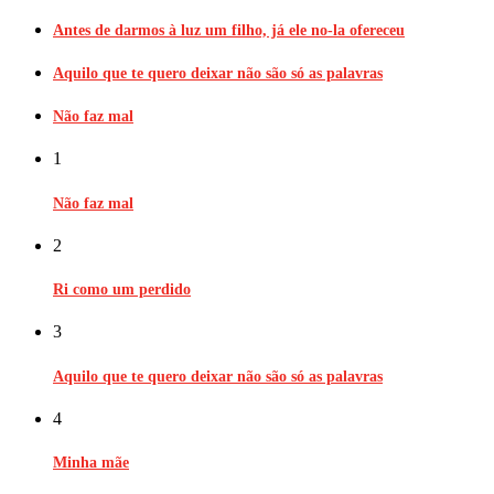
Antes de darmos à luz um filho, já ele no-la ofereceu
Aquilo que te quero deixar não são só as palavras
Não faz mal
1
Não faz mal
2
Ri como um perdido
3
Aquilo que te quero deixar não são só as palavras
4
Minha mãe