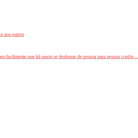
e aos outros
amos facilmente que há quem se desloque de pessoa para pessoa confor