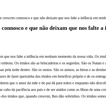
ue crescem connosco e que não deixam que nos falte a infância em ne
m connosco e que não deixam que nos falte 
am que nos falte a infância em nenhum momento da nossa vida. Os irm
mbora. Os irmãos são as brincadeiras e os segredos. São os Natais e as
sas pela noite dentro. São os sustos. São os amuos, as birras e as denú
zes de fazer queixinha dos irmãos em benefício próprio e de os entrega
scobrem que o amor da mãe e do pai dá para todos e enquanto não desc
 dar cabo da paciência aos pais e de ser unidos como as fibras de uma
to dos irmãos que, quando crescem, lhes dão sobrinhos. Os irmãos somo