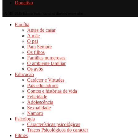
Donativo
@2019-2025 Educar bem. Todos os direitos reservados.
Família
Antes de casar
A mãe
O pai
Para Sempre
Os filhos
Famílias numerosas
O ambiente familiar
Os avós
Educação
Carácter e Virtudes
Pais educadores
Contos e histórias de vida
Felicidade
Adolescência
Sexualidade
Namoro
Psicologia
Características psicológicas
Traços Psicológicos do carácter
Filmes