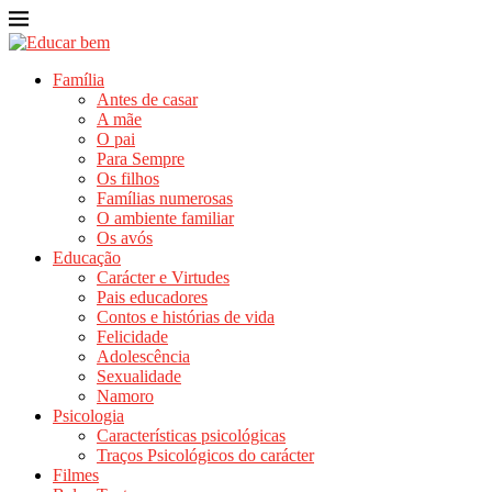
Família
Antes de casar
A mãe
O pai
Para Sempre
Os filhos
Famílias numerosas
O ambiente familiar
Os avós
Educação
Carácter e Virtudes
Pais educadores
Contos e histórias de vida
Felicidade
Adolescência
Sexualidade
Namoro
Psicologia
Características psicológicas
Traços Psicológicos do carácter
Filmes