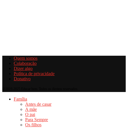
Quem somos
Colaboração
Dizer algo
Política de privacidade
Donativo
@2019-2025 Educar bem. Todos os direitos reservados.
Família
Antes de casar
A mãe
O pai
Para Sempre
Os filhos