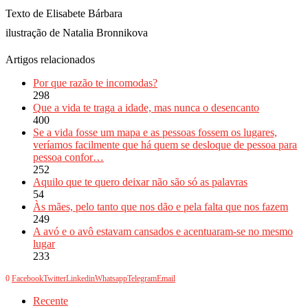
Texto de Elisabete Bárbara
ilustração de Natalia Bronnikova
Artigos relacionados
Por que razão te incomodas?
298
Que a vida te traga a idade, mas nunca o desencanto
400
Se a vida fosse um mapa e as pessoas fossem os lugares,
veríamos facilmente que há quem se desloque de pessoa para
pessoa confor…
252
Aquilo que te quero deixar não são só as palavras
54
Às mães, pelo tanto que nos dão e pela falta que nos fazem
249
A avó e o avô estavam cansados e acentuaram-se no mesmo
lugar
233
0
Facebook
Twitter
Linkedin
Whatsapp
Telegram
Email
Recente