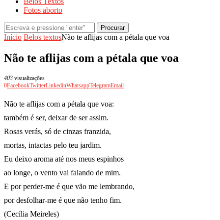
Belos Textos
Fotos aborto
Procurar
Início
Belos textos
Não te aflijas com a pétala que voa
Não te aflijas com a pétala que voa
403
visualizações
0
Facebook
Twitter
Linkedin
Whatsapp
Telegram
Email
Não te aflijas com a pétala que voa:
também é ser, deixar de ser assim.
Rosas verás, só de cinzas franzida,
mortas, intactas pelo teu jardim.
Eu deixo aroma até nos meus espinhos
ao longe, o vento vai falando de mim.
E por perder-me é que vão me lembrando,
por desfolhar-me é que não tenho fim.
(Cecília Meireles)