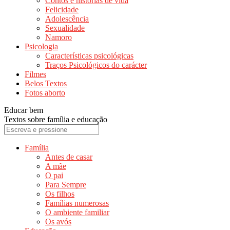
Contos e histórias de vida
Felicidade
Adolescência
Sexualidade
Namoro
Psicologia
Características psicológicas
Traços Psicológicos do carácter
Filmes
Belos Textos
Fotos aborto
Educar bem
Textos sobre família e educação
Família
Antes de casar
A mãe
O pai
Para Sempre
Os filhos
Famílias numerosas
O ambiente familiar
Os avós