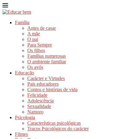
Família
Antes de casar
A mãe
O pai
Para Sempre
Os filhos
Famílias numerosas
O ambiente familiar
Os avós
Educação
Carácter e Virtudes
Pais educadores
Contos e histórias de vida
Felicidade
Adolescência
Sexualidade
Namoro
Psicologia
Características psicológicas
Traços Psicológicos do carácter
Filmes