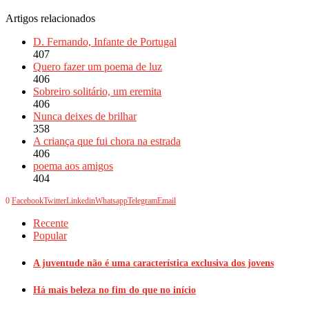
Artigos relacionados
D. Fernando, Infante de Portugal
407
Quero fazer um poema de luz
406
Sobreiro solitário, um eremita
406
Nunca deixes de brilhar
358
A criança que fui chora na estrada
406
poema aos amigos
404
0
Facebook
Twitter
Linkedin
Whatsapp
Telegram
Email
Recente
Popular
A juventude não é uma característica exclusiva dos jovens
Há mais beleza no fim do que no início