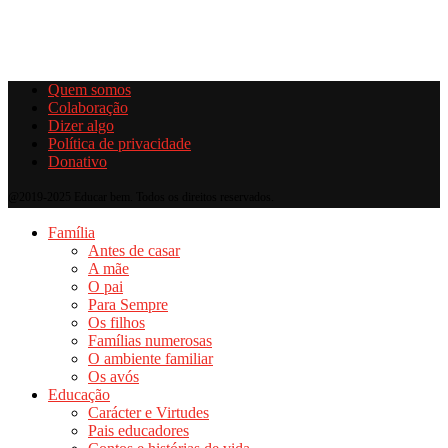
Quem somos
Colaboração
Dizer algo
Política de privacidade
Donativo
@2019-2025 Educar bem. Todos os direitos reservados.
Família
Antes de casar
A mãe
O pai
Para Sempre
Os filhos
Famílias numerosas
O ambiente familiar
Os avós
Educação
Carácter e Virtudes
Pais educadores