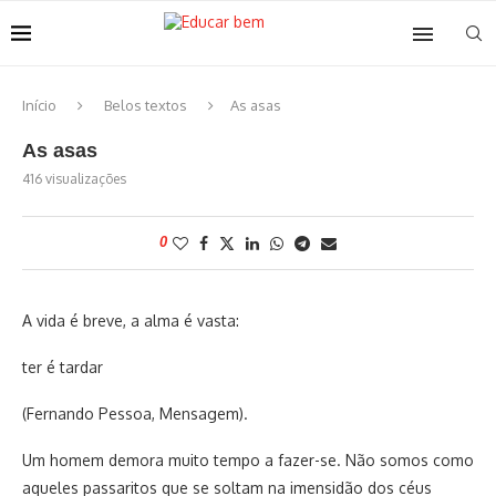
Início
Belos textos
As asas
As asas
416
visualizações
0
A vida é breve, a alma é vasta:
ter é tardar
(Fernando Pessoa, Mensagem).
Um homem demora muito tempo a fazer-se. Não somos como
aqueles passaritos que se soltam na imensidão dos céus