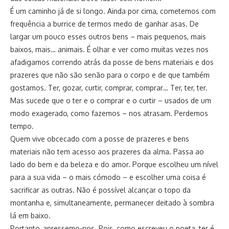
É um caminho já de si longo. Ainda por cima, cometemos com
frequência a burrice de termos medo de ganhar asas. De
largar um pouco esses outros bens – mais pequenos, mais
baixos, mais… animais. É olhar e ver como muitas vezes nos
afadigamos correndo atrás da posse de bens materiais e dos
prazeres que não são senão para o corpo e de que também
gostamos. Ter, gozar, curtir, comprar, comprar… Ter, ter, ter.
Mas sucede que o ter e o comprar e o curtir – usados de um
modo exagerado, como fazemos – nos atrasam. Perdemos
tempo.
Quem vive obcecado com a posse de prazeres e bens
materiais não tem acesso aos prazeres da alma. Passa ao
lado do bem e da beleza e do amor. Porque escolheu um nível
para a sua vida – o mais cómodo – e escolher uma coisa é
sacrificar as outras. Não é possível alcançar o topo da
montanha e, simultaneamente, permanecer deitado à sombra
lá em baixo.
Portanto, apressemo-nos. Pois, como escreveu o poeta, ter é