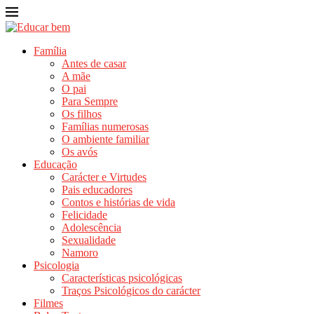
Família
Antes de casar
A mãe
O pai
Para Sempre
Os filhos
Famílias numerosas
O ambiente familiar
Os avós
Educação
Carácter e Virtudes
Pais educadores
Contos e histórias de vida
Felicidade
Adolescência
Sexualidade
Namoro
Psicologia
Características psicológicas
Traços Psicológicos do carácter
Filmes