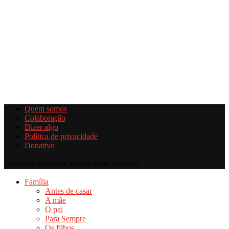
Quem somos
Colaboração
Dizer algo
Política de privacidade
Donativo
@2019-2025 Educar bem. Todos os direitos reservados.
Família
Antes de casar
A mãe
O pai
Para Sempre
Os filhos