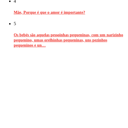
4
Mãe, Porque é que o amor é importante?
5
Os bebés são aquelas pessoinhas pequeninas, com um narizinho
pequenino, umas orelhinhas pequeninas, uns pezinhos
pequeninos e un…