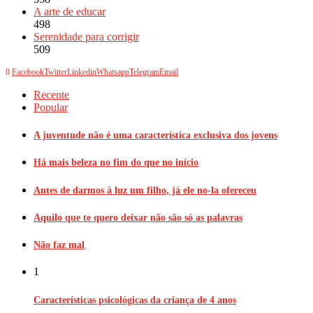
A arte de educar
498
Serenidade para corrigir
509
0
Facebook
Twitter
Linkedin
Whatsapp
Telegram
Email
Recente
Popular
A juventude não é uma característica exclusiva dos jovens
Há mais beleza no fim do que no início
Antes de darmos à luz um filho, já ele no-la ofereceu
Aquilo que te quero deixar não são só as palavras
Não faz mal
1
Características psicológicas da criança de 4 anos