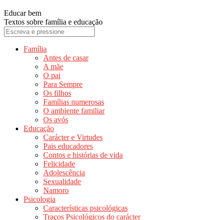
Educar bem
Textos sobre família e educação
Família
Antes de casar
A mãe
O pai
Para Sempre
Os filhos
Famílias numerosas
O ambiente familiar
Os avós
Educação
Carácter e Virtudes
Pais educadores
Contos e histórias de vida
Felicidade
Adolescência
Sexualidade
Namoro
Psicologia
Características psicológicas
Traços Psicológicos do carácter