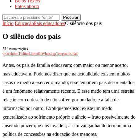
Belos Textos
Fotos aborto
Procurar
Início
Educação
Pais educadores
O silêncio dos pais
O silêncio dos pais
551
visualizações
0
Facebook
Twitter
Linkedin
Whatsapp
Telegram
Email
Antes, os pais de família educavam; com maior ou menor acerto,
mas educavam. Podemos dizer que na actualidade existem muitos
casos de medo a exercer o mando; esse temor em pais desorientados
é um fenómeno relativamente recente. E esse medo tem uma estreita
relação com o desejo de não sofrer, por um lado, e a falta de
informação por outro. Expliquemos isto: existe um medo
generalizado ao sofrimento próprio e alheio – fruto possivelmente do
anseiode prazer que nos invade -; assim vai ganhando terreno uma
política de concessões na educação dos menores.