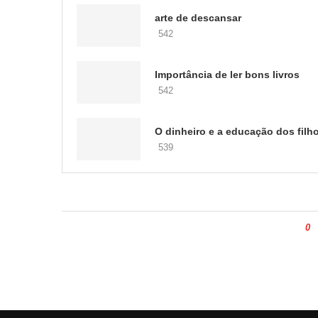
arte de descansar
542
Importância de ler bons livros
542
O dinheiro e a educação dos filh
539
0