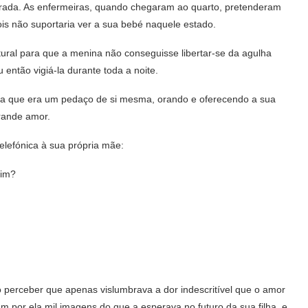
 curada. As enfermeiras, quando chegaram ao quarto, pretenderam
is não suportaria ver a sua bebé naquele estado.
ural para que a menina não conseguisse libertar-se da agulha
então vigiá-la durante toda a noite.
ela que era um pedaço de si mesma, orando e oferecendo a sua
rande amor.
lefónica à sua própria mãe:
mim?
 perceber que apenas vislumbrava a dor indescritível que o amor
 por ela mil imagens do que a esperava no futuro da sua filha, e