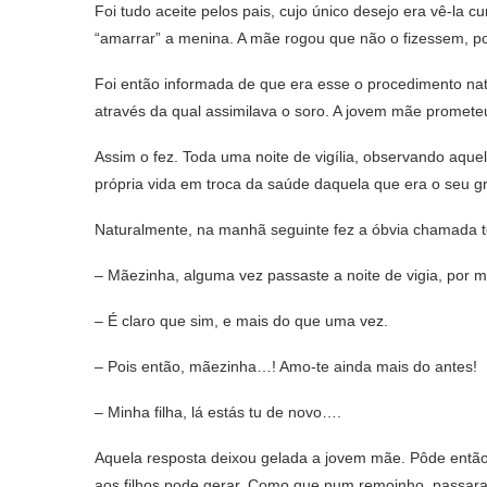
Foi tudo aceite pelos pais, cujo único desejo era vê-la
“amarrar” a menina. A mãe rogou que não o fizessem, po
Foi então informada de que era esse o procedimento nat
através da qual assimilava o soro. A jovem mãe prometeu 
Assim o fez. Toda uma noite de vigília, observando aqu
própria vida em troca da saúde daquela que era o seu g
Naturalmente, na manhã seguinte fez a óbvia chamada te
– Mãezinha, alguma vez passaste a noite de vigia, por 
– É claro que sim, e mais do que uma vez.
– Pois então, mãezinha…! Amo-te ainda mais do antes!
– Minha filha, lá estás tu de novo….
Aquela resposta deixou gelada a jovem mãe. Pôde então
aos filhos pode gerar. Como que num remoinho, passaram