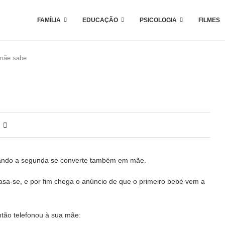
FAMÍLIA
EDUCAÇÃO
PSICOLOGIA
FILMES
mãe sabe
quando a segunda se converte também em mãe.
casa-se, e por fim chega o anúncio de que o primeiro bebé vem a
ntão telefonou à sua mãe: