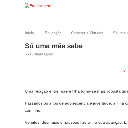
Início
Educação
Carácter e Virtudes
Só uma 
Só uma mãe sabe
563
visualizações
0
Uma relação entre mãe e filha torna-se mais robusta 
Passados os anos de adolescência e juventude, a filha 
caminho.
Vómitos, desmaios e náuseas fizeram a sua aparição. E