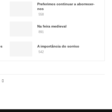
Preferimos continuar a aborrecer-
nos
558
Na feira medieval
891
os
A importância do sorriso
542