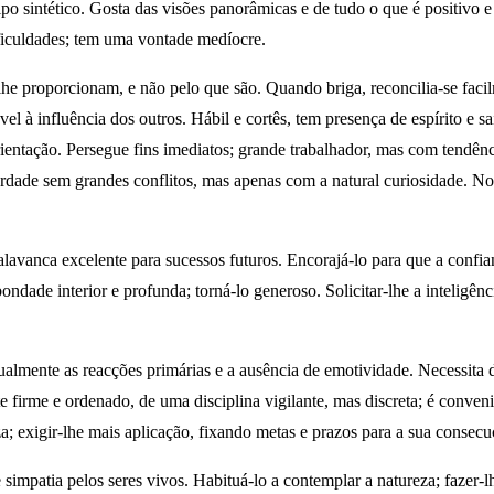
po sintético. Gosta das visões panorâmicas e de tudo o que é positivo e 
ificuldades; tem uma vontade medíocre.
lhe proporcionam, e não pelo que são. Quando briga, reconcilia-se facil
l à influência dos outros. Hábil e cortês, tem presença de espírito e s
rientação. Persegue fins imediatos; grande trabalhador, mas com tendên
rdade sem grandes conflitos, mas apenas com a natural curiosidade. No e
é alavanca excelente para sucessos futuros. Encorajá-lo para que a conf
dade interior e profunda; torná-lo generoso. Solicitar-lhe a inteligên
dualmente as reacções primárias e a ausência de emotividade. Necessita
 firme e ordenado, de uma disciplina vigilante, mas discreta; é conveni
a; exigir-lhe mais aplicação, fixando metas e prazos para a sua consecu
e simpatia pelos seres vivos. Habituá-lo a contemplar a natureza; faze