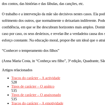
dos contos, das histórias e das fábulas, das canções, etc.
O trabalho e a intervenção da mãe são decisivos nestes casos. Ela pode
sofrimento dos outros, que normalmente o deixariam indiferente. Pode
confidência, em que se lhe descubram horizontes mais amplos. Dominar
caso por caso, os seus desleixos, e revelar-lhe a verdadeira causa dos
esforço constante. Na educação moral, propor-lhe um ideal que o atrai
“Conhecer o temperamento dos filhos”
(Anna Maria Costa, in “Conheça seu filho”, 3ª edição, Quadrante, Sã
Artigos relacionados
Traços do carácter – A actividade
528
Tipos de carácter – O apático
535
Tipos de carácter – O apaixonado
535
Traços do carácter – A emotividade