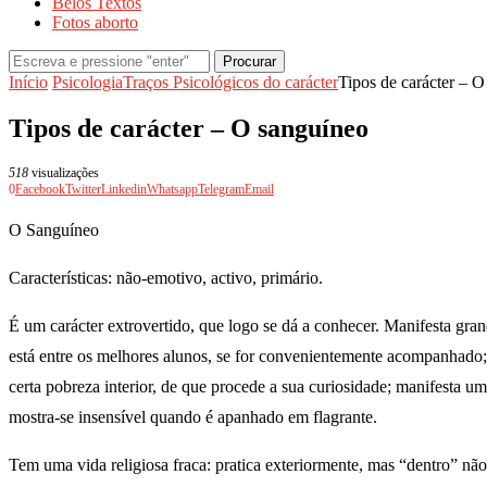
Belos Textos
Fotos aborto
Procurar
Início
Psicologia
Traços Psicológicos do carácter
Tipos de carácter – 
Tipos de carácter – O sanguíneo
518
visualizações
0
Facebook
Twitter
Linkedin
Whatsapp
Telegram
Email
O Sanguíneo
Características: não-emotivo, activo, primário.
É um carácter extrovertido, que logo se dá a conhecer. Manifesta grand
está entre os melhores alunos, se for convenientemente acompanhado;
certa pobreza interior, de que procede a sua curiosidade; manifesta u
mostra-se insensível quando é apanhado em flagrante.
Tem uma vida religiosa fraca: pratica exteriormente, mas “dentro” não