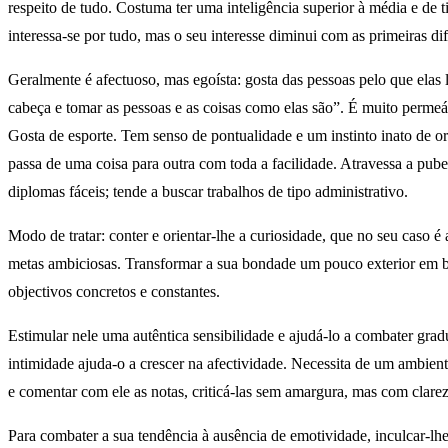
respeito de tudo. Costuma ter uma inteligência superior à média e de ti
interessa-se por tudo, mas o seu interesse diminui com as primeiras d
Geralmente é afectuoso, mas egoísta: gosta das pessoas pelo que elas 
cabeça e tomar as pessoas e as coisas como elas são”. É muito permeáve
Gosta de esporte. Tem senso de pontualidade e um instinto inato de o
passa de uma coisa para outra com toda a facilidade. Atravessa a pube
diplomas fáceis; tende a buscar trabalhos de tipo administrativo.
Modo de tratar: conter e orientar-lhe a curiosidade, que no seu caso 
metas ambiciosas. Transformar a sua bondade um pouco exterior em bon
objectivos concretos e constantes.
Estimular nele uma autêntica sensibilidade e ajudá-lo a combater gra
intimidade ajuda-o a crescer na afectividade. Necessita de um ambiente
e comentar com ele as notas, criticá-las sem amargura, mas com clarez
Para combater a sua tendência à ausência de emotividade, inculcar-lh