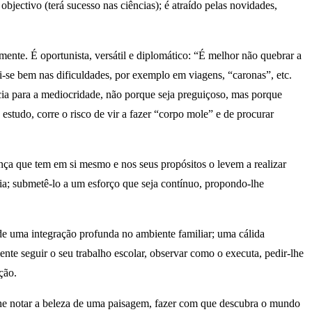
objectivo (terá sucesso nas ciências); é atraído pelas novidades,
mente. É oportunista, versátil e diplomático: “É melhor não quebrar a
ai-se bem nas dificuldades, por exemplo em viagens, “caronas”, etc.
cia para a mediocridade, não porque seja preguiçoso, mas porque
studo, corre o risco de vir a fazer “corpo mole” e de procurar
iança que tem em si mesmo e nos seus propósitos o levem a realizar
cia; submetê-lo a um esforço que seja contínuo, propondo-lhe
 de uma integração profunda no ambiente familiar; uma cálida
ente seguir o seu trabalho escolar, observar como o executa, pedir-lhe
ção.
r-lhe notar a beleza de uma paisagem, fazer com que descubra o mundo