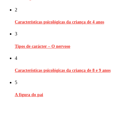
2
Características psicológicas da criança de 4 anos
3
Tipos de carácter – O nervoso
4
Características psicológicas da criança de 8 e 9 anos
5
A figura do pai