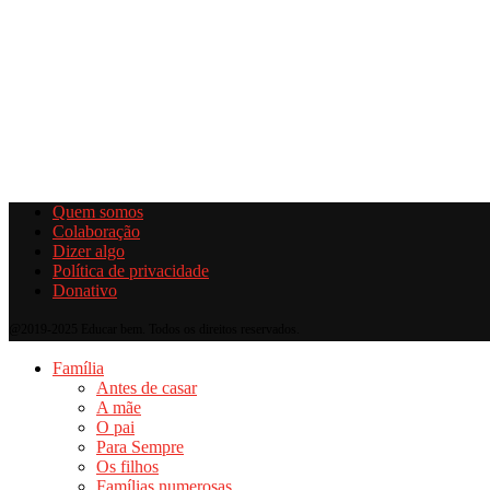
Quem somos
Colaboração
Dizer algo
Política de privacidade
Donativo
@2019-2025 Educar bem. Todos os direitos reservados.
Família
Antes de casar
A mãe
O pai
Para Sempre
Os filhos
Famílias numerosas