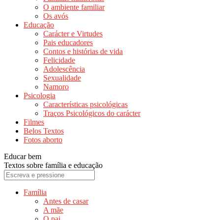
O ambiente familiar
Os avós
Educação
Carácter e Virtudes
Pais educadores
Contos e histórias de vida
Felicidade
Adolescência
Sexualidade
Namoro
Psicologia
Características psicológicas
Traços Psicológicos do carácter
Filmes
Belos Textos
Fotos aborto
Educar bem
Textos sobre família e educação
Família
Antes de casar
A mãe
O pai