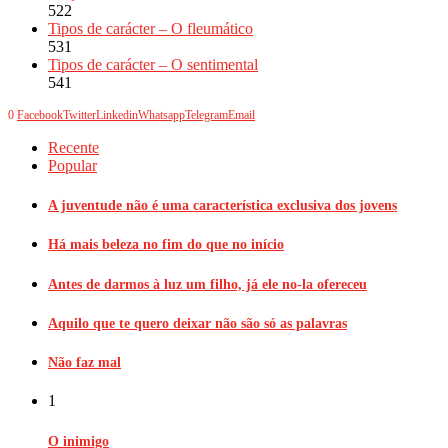
522
Tipos de carácter – O fleumático
531
Tipos de carácter – O sentimental
541
0
Facebook
Twitter
Linkedin
Whatsapp
Telegram
Email
Recente
Popular
A juventude não é uma característica exclusiva dos jovens
Há mais beleza no fim do que no início
Antes de darmos à luz um filho, já ele no-la ofereceu
Aquilo que te quero deixar não são só as palavras
Não faz mal
1
O inimigo