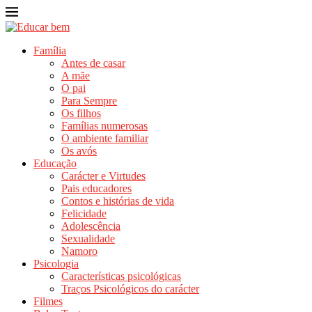
Família
Antes de casar
A mãe
O pai
Para Sempre
Os filhos
Famílias numerosas
O ambiente familiar
Os avós
Educação
Carácter e Virtudes
Pais educadores
Contos e histórias de vida
Felicidade
Adolescência
Sexualidade
Namoro
Psicologia
Características psicológicas
Traços Psicológicos do carácter
Filmes