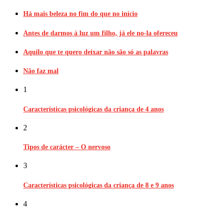
Há mais beleza no fim do que no início
Antes de darmos à luz um filho, já ele no-la ofereceu
Aquilo que te quero deixar não são só as palavras
Não faz mal
1
Características psicológicas da criança de 4 anos
2
Tipos de carácter – O nervoso
3
Características psicológicas da criança de 8 e 9 anos
4