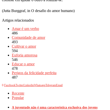
(Jutta Burggraf, in O desafio do amor humano)
Artigos relacionados
Amar é um verbo
486
Comunidade de amor
493
Cultivar o amor
594
Euforia amorosa
546
Educar o amor
478
Perigos da felicidade perfeita
487
0
Facebook
Twitter
Linkedin
Whatsapp
Telegram
Email
Recente
Popular
A juventude não é uma característica exclusiva dos jovens