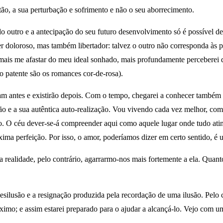
ão, a sua perturbação e sofrimento e não o seu aborrecimento.
outro e a antecipação do seu futuro desenvolvimento só é possível de 
doloroso, mas também libertador: talvez o outro não corresponda às pr
to mais me afastar do meu ideal sonhado, mais profundamente perceberei
o patente são os romances cor-de-rosa).
ram antes e existirão depois. Com o tempo, chegarei a conhecer também 
o e a sua autêntica auto-realização. Vou vivendo cada vez melhor, como
ico. O céu dever-se-á compreender aqui como aquele lugar onde tudo at
ima perfeição. Por isso, o amor, poderíamos dizer em certo sentido, é
 realidade, pelo contrário, agarrarmo-nos mais fortemente a ela. Quanto
esilusão e a resignação produzida pela recordação de uma ilusão. Pelo 
máximo; e assim estarei preparado para o ajudar a alcançá-lo. Vejo com 