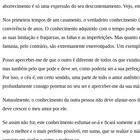
aborrecimento é só uma expressão do seu descontentamento. Vejo, ent
Nos primeiros tempos de um casamento, o verdadeiro conhecimento do 
convivência de anos. O conhecimento adquirido com o tempo pode ser 
as suas limitação e fraquezas, as faltas e as imperfeições. Mas quan
fantasia, pelo contrário, são extremamente estereotipados. Um exempl
Posso aperceber-me de que o outro é diferente de todos os que existi
mas também pelo que pode e deve ser, como poderia ser a sua perfeiçã
Por isso, o céu é, em certo sentido, uma parte de todo o amor autênt
profundamente consigo penetrar no seu ser e aperceber-me da sua máx
Naturalmente, o conhecimento da outra pessoa não deve afastar-nos da
deve crescer o meu amor por ele.
Se assim não for, este conhecimento esfumar-se-á e ficará somente a d
seja o melhor e o mais perfeito possível, em suma, que se realize o 
consiste em ajudar o outro a realizar-se.