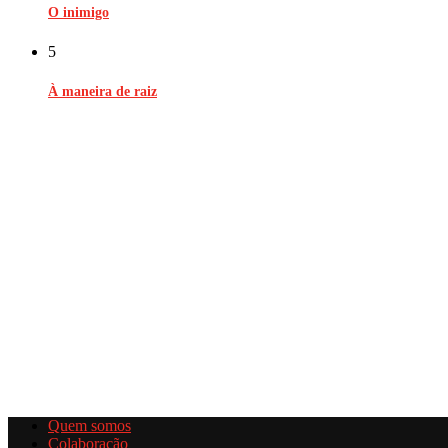
O inimigo
5
À maneira de raiz
Quem somos
Colaboração