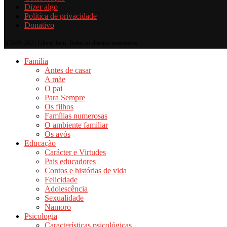
Dizer algo
Política de privacidade
Donativo
@2019-2025 Educar bem. Todos os direitos reservados.
Família
Antes de casar
A mãe
O pai
Para Sempre
Os filhos
Famílias numerosas
O ambiente familiar
Os avós
Educação
Carácter e Virtudes
Pais educadores
Contos e histórias de vida
Felicidade
Adolescência
Sexualidade
Namoro
Psicologia
Características psicológicas