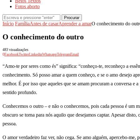
Belos Textos
Fotos aborto
Procurar
Início
Família
Antes de casar
Aprender a amar
O conhecimento do outr
O conhecimento do outro
483
visualizações
0
Facebook
Twitter
Linkedin
Whatsapp
Telegram
Email
“Amo-te por seres como és” significa: “conheço-te, reconheço a essên
conhecimento. Só posso amar a quem conheço, e se o amo desejo apr
melhor. É por isso que aqueles que se amam procuram a conversa e a 
sentido profundo.
Conhecemos o outro – e não o conhecemos, pois cada pessoa é um mist
obscuro se torna para nós aquilo que desejamos captar. Apesar disto,
pessoa.
O amor verdadeiro faz ver, não cega. Se amo alguém, apercebo-me, por