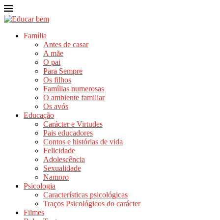
Família
Antes de casar
A mãe
O pai
Para Sempre
Os filhos
Famílias numerosas
O ambiente familiar
Os avós
Educação
Carácter e Virtudes
Pais educadores
Contos e histórias de vida
Felicidade
Adolescência
Sexualidade
Namoro
Psicologia
Características psicológicas
Traços Psicológicos do carácter
Filmes