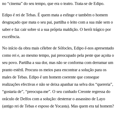
no “cinema” do seu tempo, que era o teatro. Trata-se de Edipo.
Edipo é rei de Tebas. É quem mata a esfinge e também o homem
desgraçado que mata o seu pai, partilha o leito com a sua mãe sem o
saber e faz cair sobre si a sua própria maldição. O herói trágico por
excelência.
No início da obra mais célebre de Sófocles, Edipo é-nos apresentado
como rei e, ao mesmo tempo, pai preocupado pela peste que açoita o
seu povo. Partilha a sua dor, mas não se conforma com derramar um
pranto estéril. Procura os meios para encontrar a solução para os
males de Tebas. Edipo é um homem coerente que consegue
realizações efectivas e não se deixa apanhar na selva dos “quereria”,
“gostaria de”, “preocupa-me”. O seu cunhado Creonte regressa do
oráculo de Delfos com a solução: desterrar o assassino de Layo
(antigo rei de Tebas e esposo de Yocasta). Mas quem era tal homem?