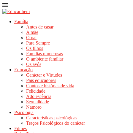
Família
Antes de casar
A mãe
O pai
Para Sempre
Os filhos
Famílias numerosas
O ambiente familiar
Os avós
Educação
Carácter e Virtudes
Pais educadores
Contos e histórias de vida
Felicidade
Adolescência
Sexualidade
Namoro
Psicologia
Características psicológicas
Traços Psicológicos do carácter
Filmes