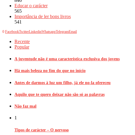
846
Educar o carácter
565
Importância de ler bons livros
541
0
Facebook
Twitter
Linkedin
Whatsapp
Telegram
Email
Recente
Popular
A juventude não é uma característica exclusiva dos jovens
Há mais beleza no fim do que no início
Antes de darmos à luz um filho, já ele no-la ofereceu
Aquilo que te quero deixar não são só as palavras
Não faz mal
1
Tipos de carácter – O nervoso