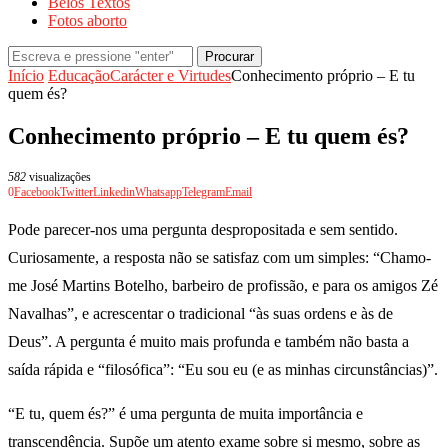
Belos Textos
Fotos aborto
Procurar
Início
Educação
Carácter e Virtudes
Conhecimento próprio – E tu
quem és?
Conhecimento próprio – E tu quem és?
582
visualizações
0
Facebook
Twitter
Linkedin
Whatsapp
Telegram
Email
Pode parecer-nos uma pergunta despropositada e sem sentido.
Curiosamente, a resposta não se satisfaz com um simples: “Chamo-
me José Martins Botelho, barbeiro de profissão, e para os amigos Zé
Navalhas”, e acrescentar o tradicional “às suas ordens e às de
Deus”. A pergunta é muito mais profunda e também não basta a
saída rápida e “filosófica”: “Eu sou eu (e as minhas circunstâncias)”.
“E tu, quem és?” é uma pergunta de muita importância e
transcendência. Supõe um atento exame sobre si mesmo, sobre as