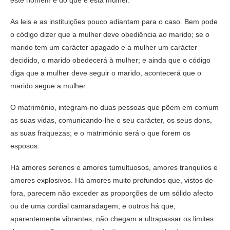
este homem e do que é esta mulher.
As leis e as instituições pouco adiantam para o caso. Bem pode
o código dizer que a mulher deve obediência ao marido; se o
marido tem um carácter apagado e a mulher um carácter
decidido, o marido obedecerá à mulher; e ainda que o código
diga que a mulher deve seguir o marido, acontecerá que o
marido segue a mulher.
O matrimónio, integram-no duas pessoas que põem em comum
as suas vidas, comunicando-lhe o seu carácter, os seus dons,
as suas fraquezas; e o matrimónio será o que forem os
esposos.
Há amores serenos e amores tumultuosos, amores tranquilos e
amores explosivos. Há amores muito profundos que, vistos de
fora, parecem não exceder as proporções de um sólido afecto
ou de uma cordial camaradagem; e outros há que,
aparentemente vibrantes, não chegam a ultrapassar os limites