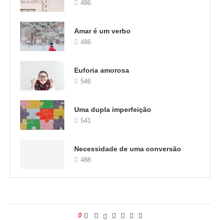
486
Amar é um verbo
486
Euforia amorosa
546
Uma dupla imperfeição
541
Necessidade de uma conversão
488
0