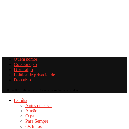
Quem somos
Colaboração
Dizer algo
Política de privacidade
Donativo
@2019-2025 Educar bem. Todos os direitos reservados.
Família
Antes de casar
A mãe
O pai
Para Sempre
Os filhos