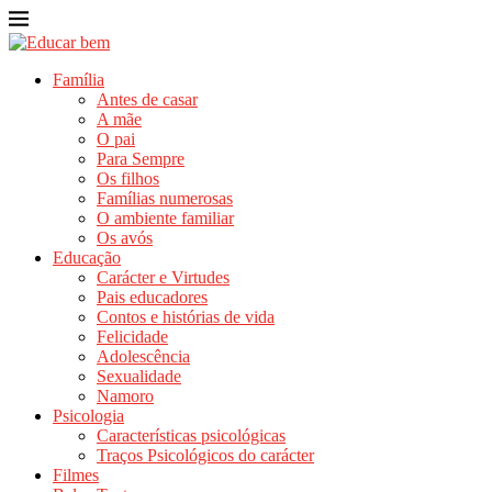
Família
Antes de casar
A mãe
O pai
Para Sempre
Os filhos
Famílias numerosas
O ambiente familiar
Os avós
Educação
Carácter e Virtudes
Pais educadores
Contos e histórias de vida
Felicidade
Adolescência
Sexualidade
Namoro
Psicologia
Características psicológicas
Traços Psicológicos do carácter
Filmes