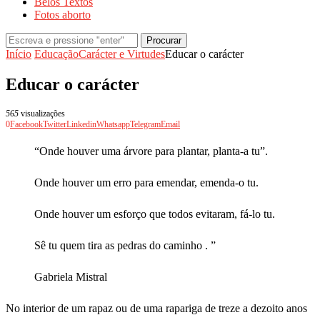
Belos Textos
Fotos aborto
Procurar
Início
Educação
Carácter e Virtudes
Educar o carácter
Educar o carácter
565
visualizações
0
Facebook
Twitter
Linkedin
Whatsapp
Telegram
Email
“Onde houver uma árvore para plantar, planta-a tu”.
Onde houver um erro para emendar, emenda-o tu.
Onde houver um esforço que todos evitaram, fá-lo tu.
Sê tu quem tira as pedras do caminho . ”
Gabriela Mistral
No interior de um rapaz ou de uma rapariga de treze a dezoito anos