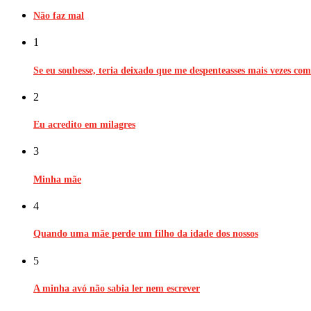
Não faz mal
1
Se eu soubesse, teria deixado que me despenteasses mais vezes co
2
Eu acredito em milagres
3
Minha mãe
4
Quando uma mãe perde um filho da idade dos nossos
5
A minha avó não sabia ler nem escrever