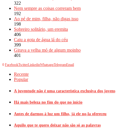
322
Nem sempre as coisas correram bem
192
Ao pé de mim, filha, não digas isso
198
Sobreiro solitário, um eremita
406
Caiu a gota de água lá do céu
399
Girava a velha mó de algum moinho
401
0
Facebook
Twitter
Linkedin
Whatsapp
Telegram
Email
Recente
Popular
A juventude não é uma característica exclusiva dos jovens
Há mais beleza no fim do que no início
Antes de darmos à luz um filho, já ele no-la ofereceu
Aquilo que te quero deixar não são só as palavras