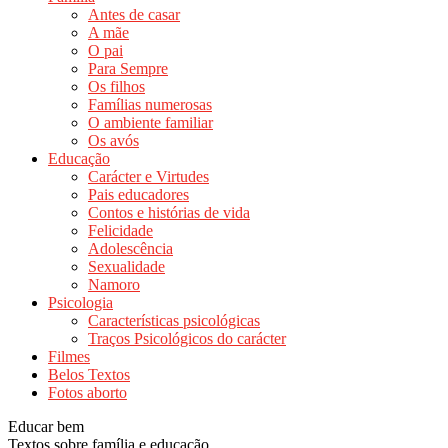
Antes de casar
A mãe
O pai
Para Sempre
Os filhos
Famílias numerosas
O ambiente familiar
Os avós
Educação
Carácter e Virtudes
Pais educadores
Contos e histórias de vida
Felicidade
Adolescência
Sexualidade
Namoro
Psicologia
Características psicológicas
Traços Psicológicos do carácter
Filmes
Belos Textos
Fotos aborto
Educar bem
Textos sobre família e educação