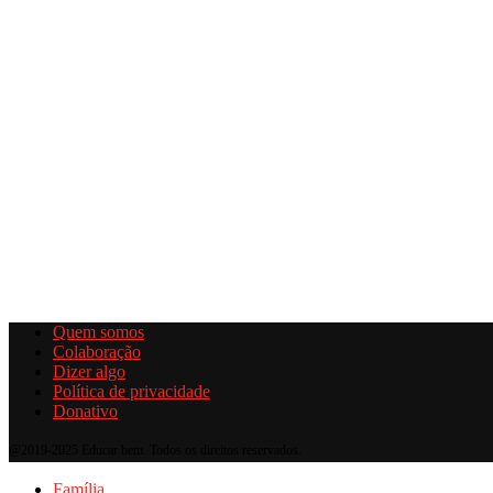
Quem somos
Colaboração
Dizer algo
Política de privacidade
Donativo
@2019-2025 Educar bem. Todos os direitos reservados.
Família