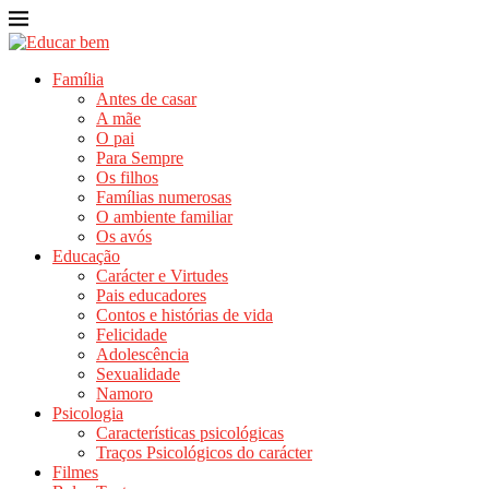
Família
Antes de casar
A mãe
O pai
Para Sempre
Os filhos
Famílias numerosas
O ambiente familiar
Os avós
Educação
Carácter e Virtudes
Pais educadores
Contos e histórias de vida
Felicidade
Adolescência
Sexualidade
Namoro
Psicologia
Características psicológicas
Traços Psicológicos do carácter
Filmes