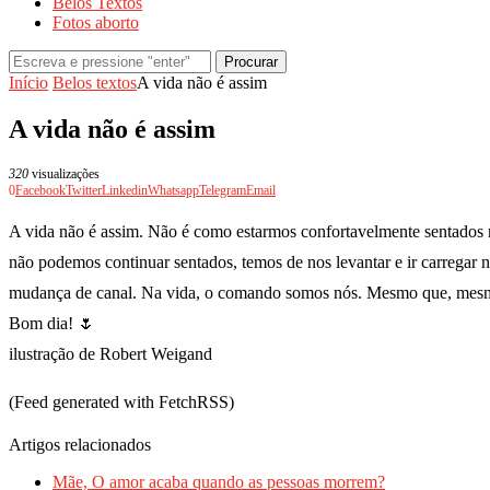
Belos Textos
Fotos aborto
Procurar
Início
Belos textos
A vida não é assim
A vida não é assim
320
visualizações
0
Facebook
Twitter
Linkedin
Whatsapp
Telegram
Email
A vida não é assim. Não é como estarmos confortavelmente sentados 
não podemos continuar sentados, temos de nos levantar e ir carregar 
mudança de canal. Na vida, o comando somos nós. Mesmo que, mesmo a
Bom dia! 🌷
ilustração de Robert Weigand
(Feed generated with FetchRSS)
Artigos relacionados
Mãe, O amor acaba quando as pessoas morrem?