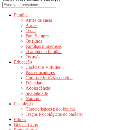
Família
Antes de casar
A mãe
O pai
Para Sempre
Os filhos
Famílias numerosas
O ambiente familiar
Os avós
Educação
Carácter e Virtudes
Pais educadores
Contos e histórias de vida
Felicidade
Adolescência
Sexualidade
Namoro
Psicologia
Características psicológicas
Traços Psicológicos do carácter
Filmes
Belos Textos
Fotos aborto