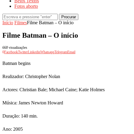
Belos Textos
Fotos aborto
Procurar
Início
Filmes
Filme Batman – O início
Filme Batman – O início
668
visualizações
0
Facebook
Twitter
Linkedin
Whatsapp
Telegram
Email
Batman begins
Realizador: Christopher Nolan
Actores: Christian Bale; Michael Caine; Katie Holmes
Música: James Newton Howard
Duração: 140 min.
Ano: 2005