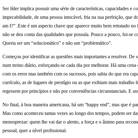
Ser líder implica possuir uma série de características, capacidades e
impecabilidade, de uma pessoa intocável, fria na sua perfeição, que d
am I?” .Este é um aspecto chave que aparece muito bem retratado no 
não se deu conta das qualidades que possuía. Pouco a pouco, foi-se 
Queria ser um “solucionático” e não um “problemático”.
Começou por identificar as questões mais importantes a resolver. De s
num treino diário, esforçando-se cada dia por melhorar. Há uma cena q
com os erros mas também com os sucessos, pois sabia do que era capa
currículo, as de lugares de prestígio ou as que exibiam mais trabalho f
regessem por princípios e não por conveniências circunstanciais. E a
No final, à boa maneira americana, há um “happy end”, mas que é para
Mas como aconteceu tantas vezes ao longo dos tempos, podem ser das
menosprezar: quem lhe vai dar o alento, a força e o ânimo para recom
pessoal, quer a nível profissional.