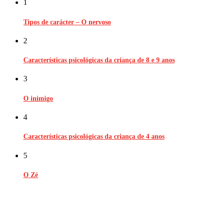
1
Tipos de carácter – O nervoso
2
Características psicológicas da criança de 8 e 9 anos
3
O inimigo
4
Características psicológicas da criança de 4 anos
5
O Zé