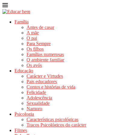
Família
Antes de casar
A mãe
O pai
Para Sempre
Os filhos
Famílias numerosas
O ambiente familiar
Os avós
Educação
Carácter e Virtudes
Pais educadores
Contos e histórias de vida
Felicidade
Adolescência
Sexualidade
Namoro
Psicologia
Características psicológicas
Traços Psicológicos do carácter
Filmes