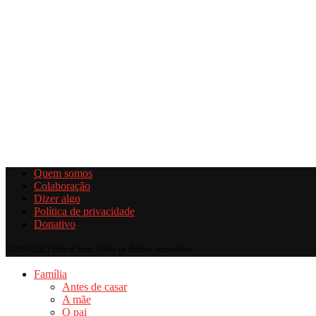
Quem somos
Colaboração
Dizer algo
Política de privacidade
Donativo
@2019-2025 Educar bem. Todos os direitos reservados.
Família
Antes de casar
A mãe
O pai