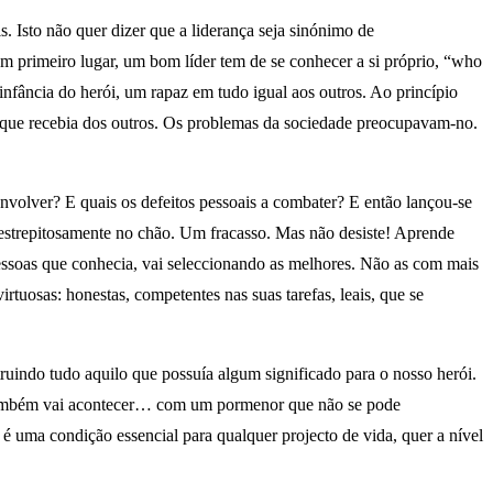
. Isto não quer dizer que a liderança seja sinónimo de
 Em primeiro lugar, um bom líder tem de se conhecer a si próprio, “who
nfância do herói, um rapaz em tudo igual aos outros. Ao princípio
s que recebia dos outros. Os problemas da sociedade preocupavam-no.
envolver? E quais os defeitos pessoais a combater? E então lançou-se
ai estrepitosamente no chão. Um fracasso. Mas não desiste! Aprende
pessoas que conhecia, vai seleccionando as melhores. Não as com mais
irtuosas: honestas, competentes nas suas tarefas, leais, que se
ruindo tudo aquilo que possuía algum significado para o nosso herói.
o também vai acontecer… com um pormenor que não se pode
é uma condição essencial para qualquer projecto de vida, quer a nível