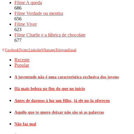
Filme A queda
686
Filme Verdade ou mentira
656
Filme Viver
623
Filme Charlie e a fábrica de chocolate
677
0
Facebook
Twitter
Linkedin
Whatsapp
Telegram
Email
Recente
Popular
A juventude não é uma característica exclusiva dos jovens
Há mais beleza no fim do que no início
Antes de darmos à luz um filho, já ele no-la ofereceu
Aquilo que te quero deixar não são só as palavras
Não faz mal