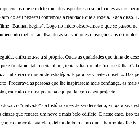
 competências que em determinados aspectos são semelhantes às dos heróis
o alto do seu pedestal contempla a realidade que a rodeia. Nada disso!
filme “Batman begins”. Logo no início observamos o que se passou na i
conhecendo melhor, analisando as suas atitudes e reacções aos estímulo
eguida, enfrentou-se a si próprio. Quais as qualidades que tinha de des
ue é fundamental: a certa altura, tenta saltar um obstáculo e falha. C
z. Tinha era de mudar de estratégia. E para isso, pede conselho. Das 
eito. Procurava as pessoas que lhe inspirassem mais confiança, as mais v
ssim, rodeado de uma pequena equipa, lançou o seu projecto.
doxal: o “malvado” da história antes de ser derrotado, vingara-se, dest
 cinzas que renasce um novo e mais belo edifício. E neste caso, iss
eçar, é o amor da sua vida, deixando bem claro que a harmonia afectiva 