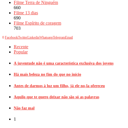
Filme Terra de Ninguém
660
Filme 13 dias
690
Filme Espírito de coragem
703
0
Facebook
Twitter
Linkedin
Whatsapp
Telegram
Email
Recente
Popular
A juventude não é uma característica exclusiva dos jovens
Há mais beleza no fim do que no início
Antes de darmos à luz um filho, já ele no-la ofereceu
Aquilo que te quero deixar não são só as palavras
Não faz mal
1