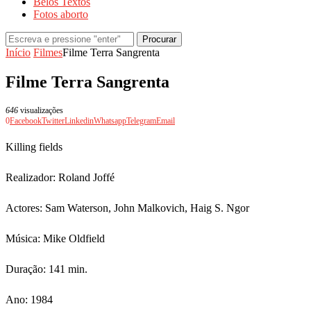
Belos Textos
Fotos aborto
Procurar
Início
Filmes
Filme Terra Sangrenta
Filme Terra Sangrenta
646
visualizações
0
Facebook
Twitter
Linkedin
Whatsapp
Telegram
Email
Killing fields
Realizador: Roland Joffé
Actores: Sam Waterson, John Malkovich, Haig S. Ngor
Música: Mike Oldfield
Duração: 141 min.
Ano: 1984