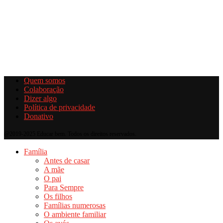
Quem somos
Colaboração
Dizer algo
Política de privacidade
Donativo
@2019-2025 Educar bem. Todos os direitos reservados.
Família
Antes de casar
A mãe
O pai
Para Sempre
Os filhos
Famílias numerosas
O ambiente familiar