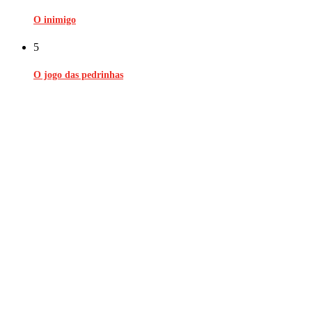
O inimigo
5
O jogo das pedrinhas