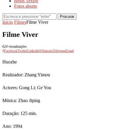
Belos Textos
Fotos aborto
Procurar
Início
Filmes
Filme Viver
Filme Viver
624
visualizações
0
Facebook
Twitter
Linkedin
Whatsapp
Telegram
Email
Huozhe
Realizador: Zhang Yimou
Actores: Gong Li; Ge You
Música: Zhao Jiping
Duração: 125 min.
Ano: 1994