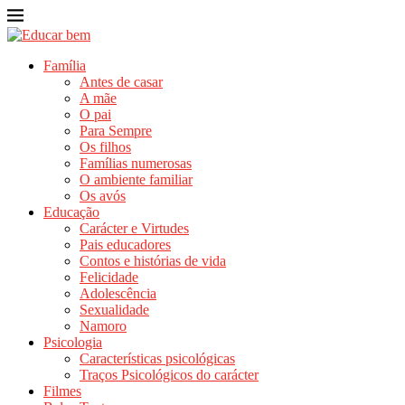
Família
Antes de casar
A mãe
O pai
Para Sempre
Os filhos
Famílias numerosas
O ambiente familiar
Os avós
Educação
Carácter e Virtudes
Pais educadores
Contos e histórias de vida
Felicidade
Adolescência
Sexualidade
Namoro
Psicologia
Características psicológicas
Traços Psicológicos do carácter
Filmes