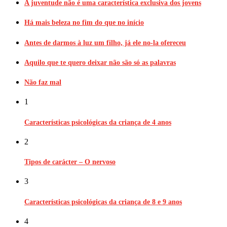
A juventude não é uma característica exclusiva dos jovens
Há mais beleza no fim do que no início
Antes de darmos à luz um filho, já ele no-la ofereceu
Aquilo que te quero deixar não são só as palavras
Não faz mal
1
Características psicológicas da criança de 4 anos
2
Tipos de carácter – O nervoso
3
Características psicológicas da criança de 8 e 9 anos
4