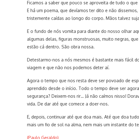
Ficamos a saber que pouco se aproveita de tudo o que
E há um poema, que devíamos ter dito e não dissemos,
tristemente caídas ao longo do corpo. Mãos talvez sujas
E o fundo de nós vomita para diante do nosso olhar aq
algumas delas, figuras monstruosas, muito negras, q
estão cá dentro. São obra nossa.
Detestarmo-nos a nós mesmos é bastante mais fácil 
viagem e que não nos podemos deter aí.
Agora o tempo que nos resta deve ser povoado de esp
aprendido desde o início. Todo o tempo deve ser agora
segurança? Deixem-nos rir… Já não caímos nisso! Dora
vida. De dar até que comece a doer-nos.
E, depois, continuar até que doa mais. Até que doa tu
mais um fio de sol na alma, nem mais um instante do t
(Paulo Geraldo)