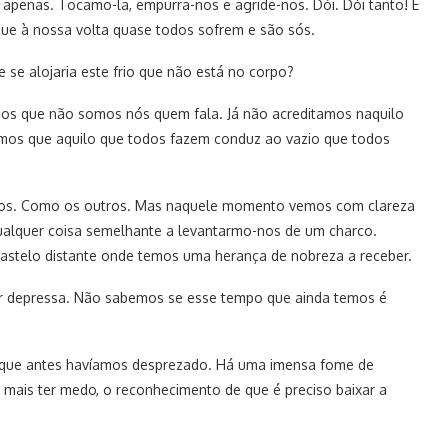
apenas. Tocamo-la, empurra-nos e agride-nos. Dói. Dói tanto! E
 que à nossa volta quase todos sofrem e são sós.
se alojaria este frio que não está no corpo?
os que não somos nós quem fala. Já não acreditamos naquilo
mos que aquilo que todos fazem conduz ao vazio que todos
tidos. Como os outros. Mas naquele momento vemos com clareza
qualquer coisa semelhante a levantarmo-nos de um charco.
stelo distante onde temos uma herança de nobreza a receber.
ar depressa. Não sabemos se esse tempo que ainda temos é
o que antes havíamos desprezado. Há uma imensa fome de
 mais ter medo, o reconhecimento de que é preciso baixar a