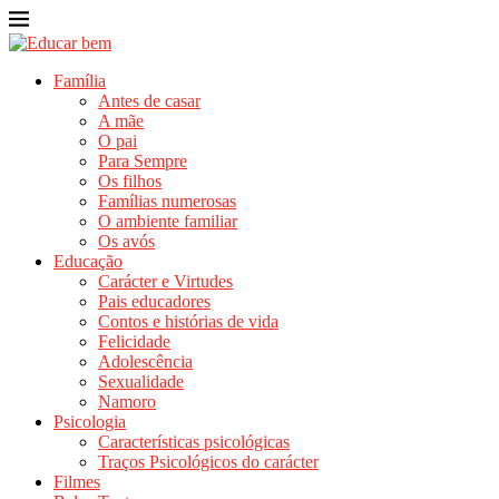
Família
Antes de casar
A mãe
O pai
Para Sempre
Os filhos
Famílias numerosas
O ambiente familiar
Os avós
Educação
Carácter e Virtudes
Pais educadores
Contos e histórias de vida
Felicidade
Adolescência
Sexualidade
Namoro
Psicologia
Características psicológicas
Traços Psicológicos do carácter
Filmes