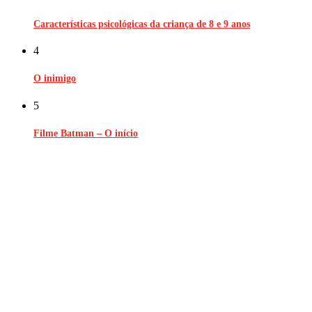
Características psicológicas da criança de 8 e 9 anos
4
O inimigo
5
Filme Batman – O início