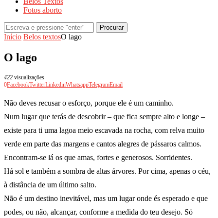
Belos Textos
Fotos aborto
Procurar
Início
Belos textos
O lago
O lago
422
visualizações
0
Facebook
Twitter
Linkedin
Whatsapp
Telegram
Email
Não deves recusar o esforço, porque ele é um caminho.
Num lugar que terás de descobrir – que fica sempre alto e longe –
existe para ti uma lagoa meio escavada na rocha, com relva muito
verde em parte das margens e cantos alegres de pássaros calmos.
Encontram-se lá os que amas, fortes e generosos. Sorridentes.
Há sol e também a sombra de altas árvores. Por cima, apenas o céu,
à distância de um último salto.
Não é um destino inevitável, mas um lugar onde és esperado e que
podes, ou não, alcançar, conforme a medida do teu desejo. Só