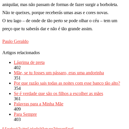
aniquilar, mas não passam de formas de fazer surgir a borboleta.
Não te queixes, porque receberás umas asas e cores novas.
O teu lago – de onde de tão perto se pode olhar o céu – tem um
preço que tu saberás dar e não é tão grande assim.
Paulo Geraldo
Artigos relacionados
Lágrima de preta
402
Mãe, se tu fosses um pássaro, eras uma andorinha
351
Por que razão sais todas as noites com esse banco tão alto?
354
Se é verdade que são os filhos a escolher as mães
361
Palavras para a Minha Mãe
409
Para Sempre
403
0
Facebook
Twitter
Linkedin
Whatsapp
Telegram
Email