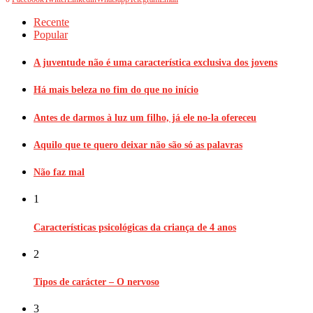
Recente
Popular
A juventude não é uma característica exclusiva dos jovens
Há mais beleza no fim do que no início
Antes de darmos à luz um filho, já ele no-la ofereceu
Aquilo que te quero deixar não são só as palavras
Não faz mal
1
Características psicológicas da criança de 4 anos
2
Tipos de carácter – O nervoso
3