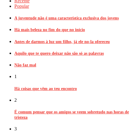
Recente
Popular
A juventude não é uma característica exclusiva dos jovens
Há mais beleza no fim do que no início
Antes de darmos à luz um filho, já ele no-la ofereceu
Aquilo que te quero deixar não são só as palavras
Não faz mal
1
Há coisas que vêm ao teu encontro
2
É comum pensar que os amigos se veem sobretudo nas horas de
tristeza
3