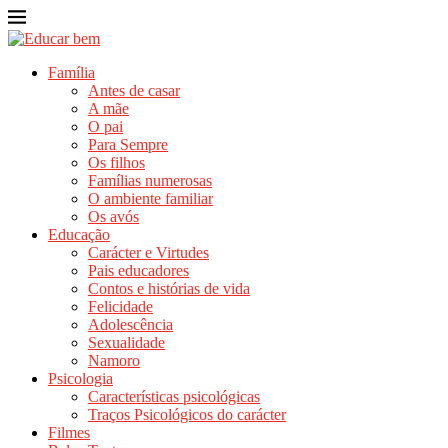
Família
Antes de casar
A mãe
O pai
Para Sempre
Os filhos
Famílias numerosas
O ambiente familiar
Os avós
Educação
Carácter e Virtudes
Pais educadores
Contos e histórias de vida
Felicidade
Adolescência
Sexualidade
Namoro
Psicologia
Características psicológicas
Traços Psicológicos do carácter
Filmes