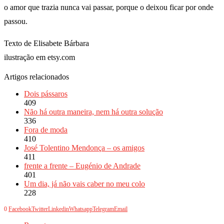
o amor que trazia nunca vai passar, porque o deixou ficar por onde
passou.
Texto de Elisabete Bárbara
ilustração em etsy.com
Artigos relacionados
Dois pássaros
409
Não há outra maneira, nem há outra solução
336
Fora de moda
410
José Tolentino Mendonça – os amigos
411
frente a frente – Eugénio de Andrade
401
Um dia, já não vais caber no meu colo
228
0
Facebook
Twitter
Linkedin
Whatsapp
Telegram
Email