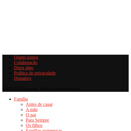
Quem somos
Colaboração
Dizer algo
Política de privacidade
Donativo
@2019-2025 Educar bem. Todos os direitos reservados.
Família
Antes de casar
A mãe
O pai
Para Sempre
Os filhos
Famílias numerosas