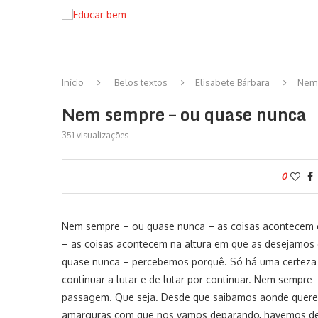
Início
Belos textos
Elisabete Bárbara
Nem 
Nem sempre – ou quase nunca
351
visualizações
0
Nem sempre – ou quase nunca – as coisas acontece
– as coisas acontecem na altura em que as desejamos 
quase nunca – percebemos porquê. Só há uma certeza q
continuar a lutar e de lutar por continuar. Nem sempre
passagem. Que seja. Desde que saibamos aonde quere
amarguras com que nos vamos deparando, havemos de