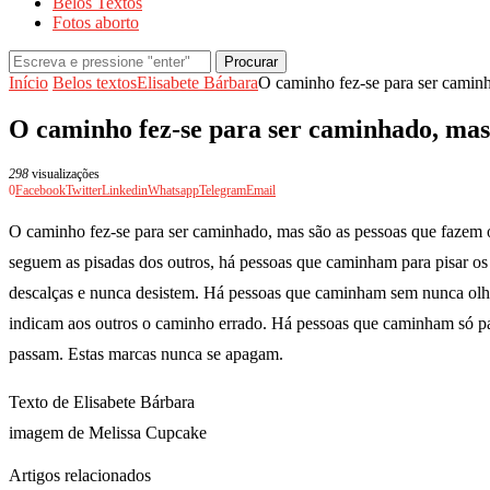
Belos Textos
Fotos aborto
Procurar
Início
Belos textos
Elisabete Bárbara
O caminho fez-se para ser camin
O caminho fez-se para ser caminhado, mas
298
visualizações
0
Facebook
Twitter
Linkedin
Whatsapp
Telegram
Email
O caminho fez-se para ser caminhado, mas são as pessoas que fazem
seguem as pisadas dos outros, há pessoas que caminham para pisar o
descalças e nunca desistem. Há pessoas que caminham sem nunca olha
indicam aos outros o caminho errado. Há pessoas que caminham só p
passam. Estas marcas nunca se apagam.
Texto de Elisabete Bárbara
imagem de Melissa Cupcake
Artigos relacionados