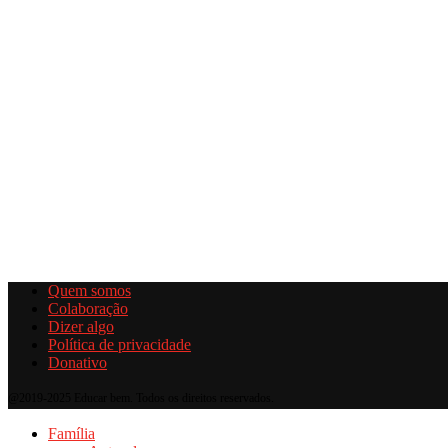
Quem somos
Colaboração
Dizer algo
Política de privacidade
Donativo
@2019-2025 Educar bem. Todos os direitos reservados.
Família