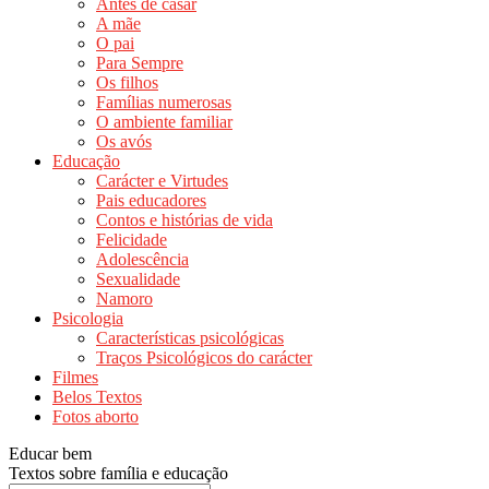
Antes de casar
A mãe
O pai
Para Sempre
Os filhos
Famílias numerosas
O ambiente familiar
Os avós
Educação
Carácter e Virtudes
Pais educadores
Contos e histórias de vida
Felicidade
Adolescência
Sexualidade
Namoro
Psicologia
Características psicológicas
Traços Psicológicos do carácter
Filmes
Belos Textos
Fotos aborto
Educar bem
Textos sobre família e educação