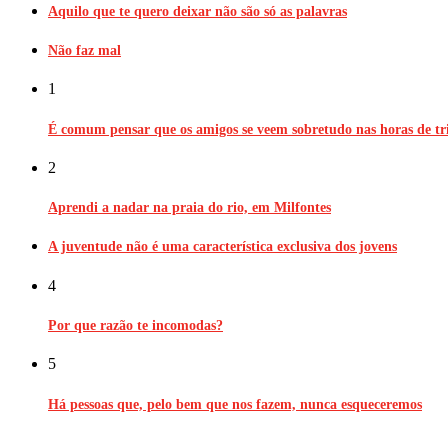
Aquilo que te quero deixar não são só as palavras
Não faz mal
1
É comum pensar que os amigos se veem sobretudo nas horas de tri
2
Aprendi a nadar na praia do rio, em Milfontes
A juventude não é uma característica exclusiva dos jovens
4
Por que razão te incomodas?
5
Há pessoas que, pelo bem que nos fazem, nunca esqueceremos