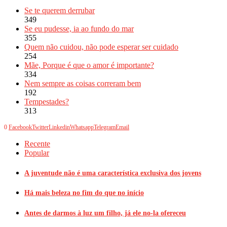
Se te querem derrubar
349
Se eu pudesse, ia ao fundo do mar
355
Quem não cuidou, não pode esperar ser cuidado
254
Mãe, Porque é que o amor é importante?
334
Nem sempre as coisas correram bem
192
Tempestades?
313
0
Facebook
Twitter
Linkedin
Whatsapp
Telegram
Email
Recente
Popular
A juventude não é uma característica exclusiva dos jovens
Há mais beleza no fim do que no início
Antes de darmos à luz um filho, já ele no-la ofereceu