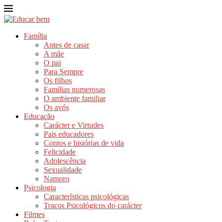
Família
Antes de casar
A mãe
O pai
Para Sempre
Os filhos
Famílias numerosas
O ambiente familiar
Os avós
Educação
Carácter e Virtudes
Pais educadores
Contos e histórias de vida
Felicidade
Adolescência
Sexualidade
Namoro
Psicologia
Características psicológicas
Traços Psicológicos do carácter
Filmes