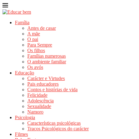
Família
Antes de casar
A mãe
O pai
Para Sempre
Os filhos
Famílias numerosas
O ambiente familiar
Os avós
Educação
Carácter e Virtudes
Pais educadores
Contos e histórias de vida
Felicidade
Adolescência
Sexualidade
Namoro
Psicologia
Características psicológicas
Traços Psicológicos do carácter
Filmes