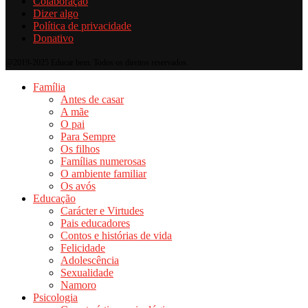
Colaboração
Dizer algo
Política de privacidade
Donativo
@2019-2025 Educar bem. Todos os direitos reservados.
Família
Antes de casar
A mãe
O pai
Para Sempre
Os filhos
Famílias numerosas
O ambiente familiar
Os avós
Educação
Carácter e Virtudes
Pais educadores
Contos e histórias de vida
Felicidade
Adolescência
Sexualidade
Namoro
Psicologia