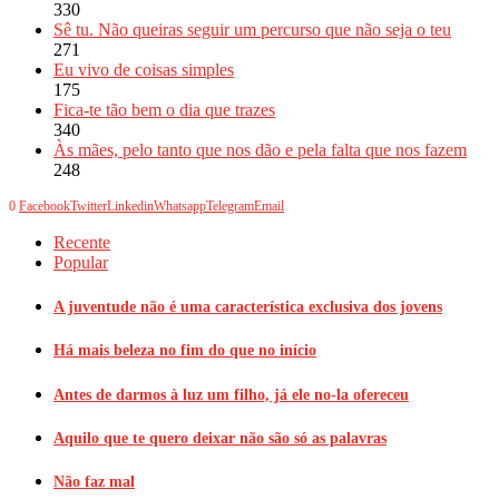
330
Sê tu. Não queiras seguir um percurso que não seja o teu
271
Eu vivo de coisas simples
175
Fica-te tão bem o dia que trazes
340
Às mães, pelo tanto que nos dão e pela falta que nos fazem
248
0
Facebook
Twitter
Linkedin
Whatsapp
Telegram
Email
Recente
Popular
A juventude não é uma característica exclusiva dos jovens
Há mais beleza no fim do que no início
Antes de darmos à luz um filho, já ele no-la ofereceu
Aquilo que te quero deixar não são só as palavras
Não faz mal