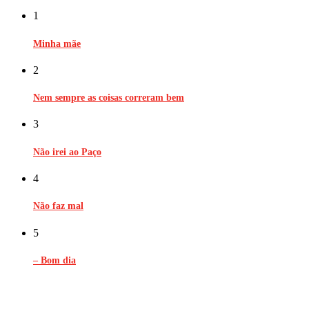
1
Minha mãe
2
Nem sempre as coisas correram bem
3
Não irei ao Paço
4
Não faz mal
5
– Bom dia