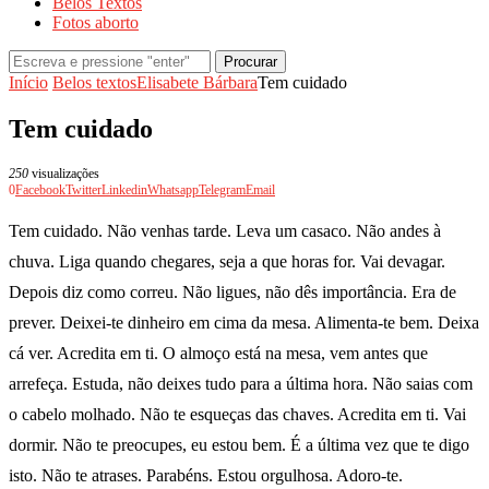
Belos Textos
Fotos aborto
Procurar
Início
Belos textos
Elisabete Bárbara
Tem cuidado
Tem cuidado
250
visualizações
0
Facebook
Twitter
Linkedin
Whatsapp
Telegram
Email
Tem cuidado. Não venhas tarde. Leva um casaco. Não andes à
chuva. Liga quando chegares, seja a que horas for. Vai devagar.
Depois diz como correu. Não ligues, não dês importância. Era de
prever. Deixei-te dinheiro em cima da mesa. Alimenta-te bem. Deixa
cá ver. Acredita em ti. O almoço está na mesa, vem antes que
arrefeça. Estuda, não deixes tudo para a última hora. Não saias com
o cabelo molhado. Não te esqueças das chaves. Acredita em ti. Vai
dormir. Não te preocupes, eu estou bem. É a última vez que te digo
isto. Não te atrases. Parabéns. Estou orgulhosa. Adoro-te.