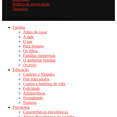
Política de privacidade
Donativo
@2019-2025 Educar bem. Todos os direitos reservados.
Família
Antes de casar
A mãe
O pai
Para Sempre
Os filhos
Famílias numerosas
O ambiente familiar
Os avós
Educação
Carácter e Virtudes
Pais educadores
Contos e histórias de vida
Felicidade
Adolescência
Sexualidade
Namoro
Psicologia
Características psicológicas
Traços Psicológicos do carácter