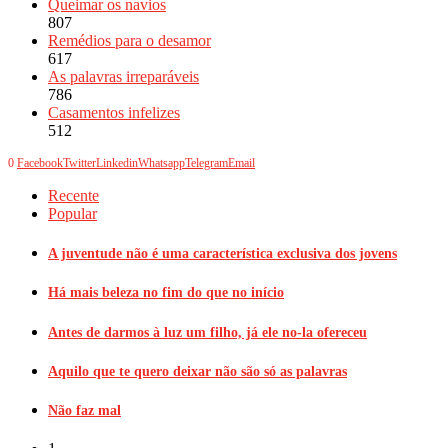
Queimar os navios
807
Remédios para o desamor
617
As palavras irreparáveis
786
Casamentos infelizes
512
0
Facebook
Twitter
Linkedin
Whatsapp
Telegram
Email
Recente
Popular
A juventude não é uma característica exclusiva dos jovens
Há mais beleza no fim do que no início
Antes de darmos à luz um filho, já ele no-la ofereceu
Aquilo que te quero deixar não são só as palavras
Não faz mal