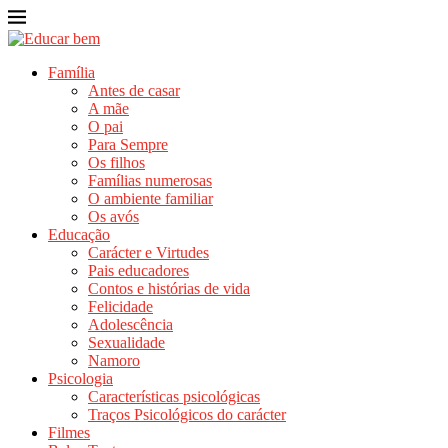
Família
Antes de casar
A mãe
O pai
Para Sempre
Os filhos
Famílias numerosas
O ambiente familiar
Os avós
Educação
Carácter e Virtudes
Pais educadores
Contos e histórias de vida
Felicidade
Adolescência
Sexualidade
Namoro
Psicologia
Características psicológicas
Traços Psicológicos do carácter
Filmes