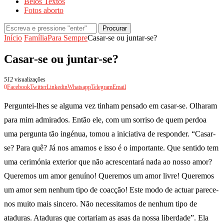
Belos Textos
Fotos aborto
Procurar
Início
Família
Para Sempre
Casar-se ou juntar-se?
Casar-se ou juntar-se?
512
visualizações
0
Facebook
Twitter
Linkedin
Whatsapp
Telegram
Email
Perguntei-lhes se alguma vez tinham pensado em casar-se. Olharam
para mim admirados. Então ele, com um sorriso de quem perdoa
uma pergunta tão ingénua, tomou a iniciativa de responder. “Casar-
se? Para quê? Já nos amamos e isso é o importante. Que sentido tem
uma cerimónia exterior que não acrescentará nada ao nosso amor?
Queremos um amor genuíno! Queremos um amor livre! Queremos
um amor sem nenhum tipo de coacção! Este modo de actuar parece-
nos muito mais sincero. Não necessitamos de nenhum tipo de
ataduras. Ataduras que cortariam as asas da nossa liberdade”. Ela