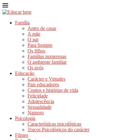
Família
Antes de casar
A mãe
O pai
Para Sempre
Os filhos
Famílias numerosas
O ambiente familiar
Os avós
Educação
Carácter e Virtudes
Pais educadores
Contos e histórias de vida
Felicidade
Adolescência
Sexualidade
Namoro
Psicologia
Características psicológicas
Traços Psicológicos do carácter
Filmes