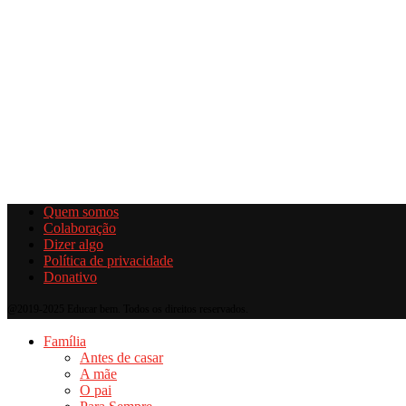
Quem somos
Colaboração
Dizer algo
Política de privacidade
Donativo
@2019-2025 Educar bem. Todos os direitos reservados.
Família
Antes de casar
A mãe
O pai