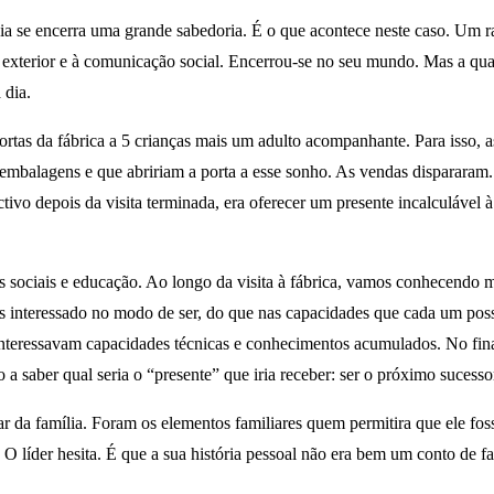
sia se encerra uma grande sabedoria. É o que acontece neste caso. Um ra
o exterior e à comunicação social. Encerrou-se no seu mundo. Mas a qua
 dia.
ortas da fábrica a 5 crianças mais um adulto acompanhante. Para isso, 
mbalagens e que abririam a porta a esse sonho. As vendas dispararam. 
ctivo depois da visita terminada, era oferecer um presente incalculável
itos sociais e educação. Ao longo da visita à fábrica, vamos conhecendo
ais interessado no modo de ser, do que nas capacidades que cada um poss
 interessavam capacidades técnicas e conhecimentos acumulados. No final,
 saber qual seria o “presente” que iria receber: ser o próximo sucessor 
 da família. Foram os elementos familiares quem permitira que ele foss
 O líder hesita. É que a sua história pessoal não era bem um conto de f