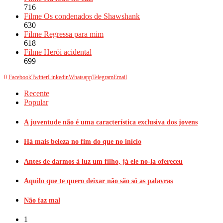
716
Filme Os condenados de Shawshank
630
Filme Regressa para mim
618
Filme Herói acidental
699
0
Facebook
Twitter
Linkedin
Whatsapp
Telegram
Email
Recente
Popular
A juventude não é uma característica exclusiva dos jovens
Há mais beleza no fim do que no início
Antes de darmos à luz um filho, já ele no-la ofereceu
Aquilo que te quero deixar não são só as palavras
Não faz mal
1