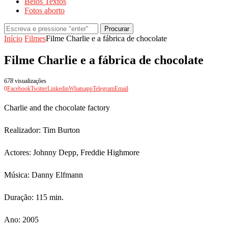
Belos Textos
Fotos aborto
Procurar
Início
Filmes
Filme Charlie e a fábrica de chocolate
Filme Charlie e a fábrica de chocolate
678
visualizações
0
Facebook
Twitter
Linkedin
Whatsapp
Telegram
Email
Charlie and the chocolate factory
Realizador: Tim Burton
Actores: Johnny Depp, Freddie Highmore
Música: Danny Elfmann
Duração: 115 min.
Ano: 2005