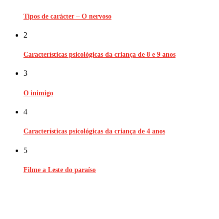
Tipos de carácter – O nervoso
2
Características psicológicas da criança de 8 e 9 anos
3
O inimigo
4
Características psicológicas da criança de 4 anos
5
Filme a Leste do paraíso