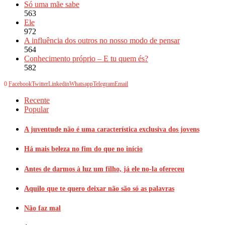
Só uma mãe sabe
563
Ele
972
A influência dos outros no nosso modo de pensar
564
Conhecimento próprio – E tu quem és?
582
0
Facebook
Twitter
Linkedin
Whatsapp
Telegram
Email
Recente
Popular
A juventude não é uma característica exclusiva dos jovens
Há mais beleza no fim do que no início
Antes de darmos à luz um filho, já ele no-la ofereceu
Aquilo que te quero deixar não são só as palavras
Não faz mal