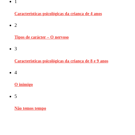
1
Características psicológicas da criança de 4 anos
2
Tipos de carácter – O nervoso
3
Características psicológicas da criança de 8 e 9 anos
4
O inimigo
5
Não temos tempo