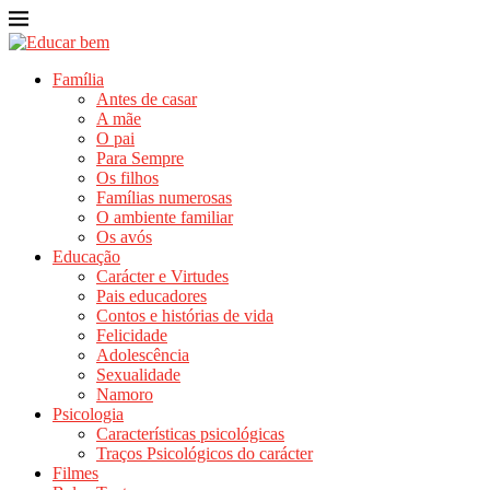
Família
Antes de casar
A mãe
O pai
Para Sempre
Os filhos
Famílias numerosas
O ambiente familiar
Os avós
Educação
Carácter e Virtudes
Pais educadores
Contos e histórias de vida
Felicidade
Adolescência
Sexualidade
Namoro
Psicologia
Características psicológicas
Traços Psicológicos do carácter
Filmes