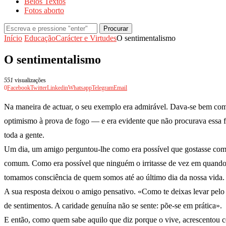
Belos Textos
Fotos aborto
Procurar
Início
Educação
Carácter e Virtudes
O sentimentalismo
O sentimentalismo
551
visualizações
0
Facebook
Twitter
Linkedin
Whatsapp
Telegram
Email
Na maneira de actuar, o seu exemplo era admirável. Dava-se bem com to
optimismo à prova de fogo — e era evidente que não procurava essa 
toda a gente.
Um dia, um amigo perguntou-lhe como era possível que gostasse com ta
comum. Como era possível que ninguém o irritasse de vez em quando.
tomamos consciência de quem somos até ao último dia da nossa vida.
A sua resposta deixou o amigo pensativo. «Como te deixas levar pelo
de sentimentos. A caridade genuína não se sente: põe-se em prática».
E então, como quem sabe aquilo que diz porque o vive, acrescentou 