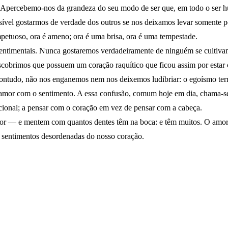
 Apercebemo-nos da grandeza do seu modo de ser que, em todo o ser hu
ssível gostarmos de verdade dos outros se nos deixamos levar somente p
impetuoso, ora é ameno; ora é uma brisa, ora é uma tempestade.
 sentimentais. Nunca gostaremos verdadeiramente de ninguém se cultiva
descobrimos que possuem um coração raquítico que ficou assim por esta
 Contudo, não nos enganemos nem nos deixemos ludibriar: o egoísmo te
o amor com o sentimento. A essa confusão, comum hoje em dia, chama-
cional; a pensar com o coração em vez de pensar com a cabeça.
mor — e mentem com quantos dentes têm na boca: e têm muitos. O amor
s sentimentos desordenadas do nosso coração.