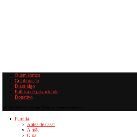
Quem somos
Colaboração
Dizer algo
Política de privacidade
Donativo
@2019-2025 Educar bem. Todos os direitos reservados.
Família
Antes de casar
A mãe
O pai